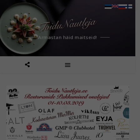
Armastan häid maitseid!