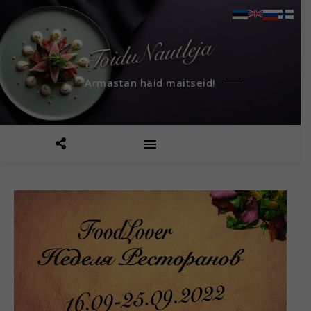
Armastan häid maitseid!