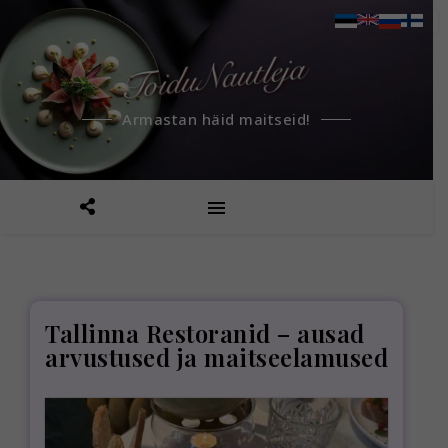
Armastan häid maitseid!
Tallinna Restoranid – ausad
arvustused ja maitseelamused