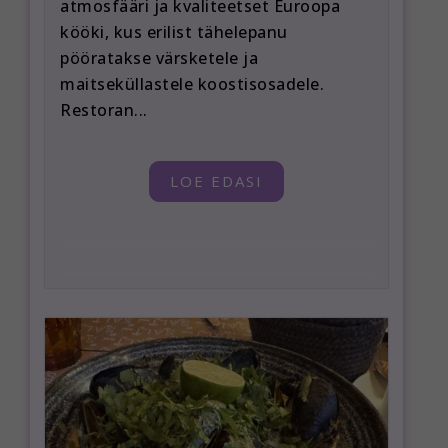
atmosfääri ja kvaliteetset Euroopa
kööki, kus erilist tähelepanu
pööratakse värsketele ja
maitseküllastele koostisosadele.
Restoran...
LOE EDASI