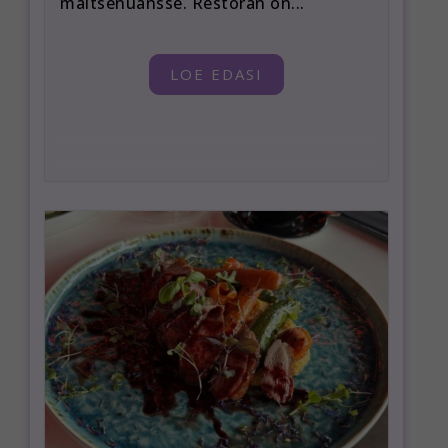
maitsenüansse. Restoran on...
LOE EDASI