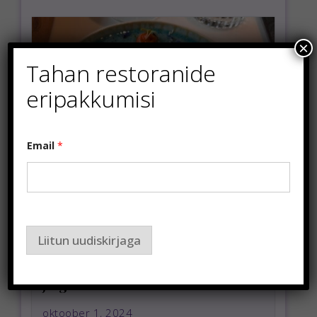
×
Tahan restoranide
eripakkumisi
Email
*
Liitun uudiskirjaga
KAI Resto Tallinnas – kaunis
merevaade, eksootiline õhkkond
ja gurmeeelamused
oktoober 1, 2024