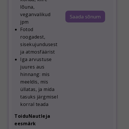
lõuna,
veganvalikud
Saada sõnum
jpm
Fotod
roogadest,
sisekujundusest
ja atmosfäärist
Iga arvustuse
juures aus
hinnang: mis
meeldis, mis
üllatas, ja mida
tasuks järgmisel
korral teada
ToiduNautleja
eesmärk