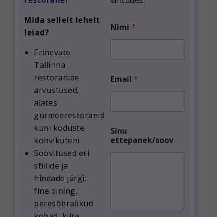
restorane!
lähtudes.
Mida sellelt lehelt
S
Nimi
*
i
leiad?
n
u
Erinevate
S
Tallinna
i
n
restoranide
Email
*
u
arvustused,
E
alates
m
a
gurmeerestoranidest
i
kuni koduste
l
Sinu
ettepanek/soov
kohvikuteni
Soovitused eri
stiilide ja
hindade järgi:
fine dining,
peresõbralikud
kohad, kiire