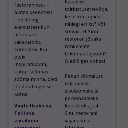
Kas oled
restoranidest –
toitlustusettevõtja,
alates peenetest
kellel on jagada
fine dining
midagi erilist? Või
elamustest kuni
soovid, et Sinu
mõnusate
restoran jõuaks
tänavatoidu
rohkemate
kohtadeni. Kui
toidunautlejateni?
otsid
Oled õiges kohas!
inspiratsiooni,
kuhu Tallinnas
Pakun võimalust
sööma minna, oled
reklaamiks,
jõudnud õigesse
sisuloomeks ja
kohta.
personaalseks
Vaata lisaks ka
koostööks just
Tallinna
Sinu restorani
vanalinna
vajadustest