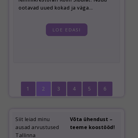
ootavad uued kokad ja väga...
LOE EDASI
1
2
3
4
5
6
Siit leiad minu
Võta ühendust –
ausad arvustused
teeme koostööd!
Tallinna