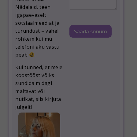
u
Nädalaid, teen
N
i
igapäevaselt
m
sotsiaalmeediat ja
i
turundust – vahel
Saada sõnum
rohkem kui mu
telefoni aku vastu
peab
.
Kui tunned, et meie
koostööst võiks
sündida midagi
maitsvat või
nutikat, siis kirjuta
julgelt!