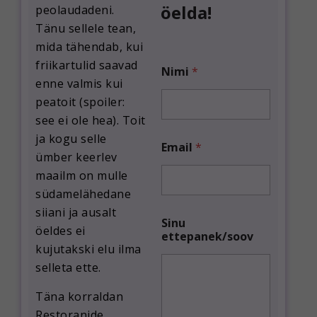
öelda!
peolaudadeni.
Tänu sellele tean,
mida tähendab, kui
friikartulid saavad
Nimi
*
enne valmis kui
peatoit (spoiler:
see ei ole hea). Toit
ja kogu selle
Email
*
ümber keerlev
maailm on mulle
südamelähedane
siiani ja ausalt
E
Sinu
m
öeldes ei
ettepanek/soov
a
kujutakski elu ilma
i
l
selleta ette.
S
i
Täna korraldan
n
Restoranide