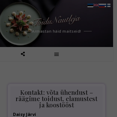
Armastan häid maitseid!
Kontakt: võta ühendust –
räägime toidust, elamustest
ja koostööst
Daisy Järvi