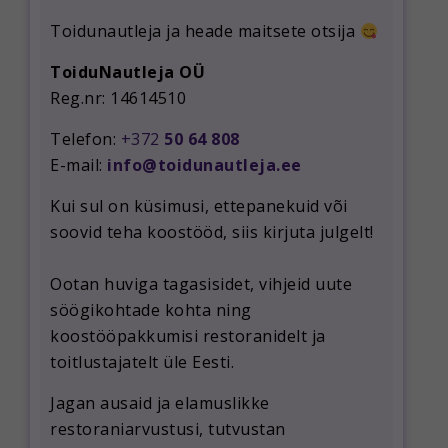
Toidunautleja ja heade maitsete otsija
ToiduNautleja OÜ
Reg.nr: 14614510
Telefon:
+372
50 64 808
E-mail:
info@toidunautleja.ee
Kui sul on küsimusi, ettepanekuid või
soovid teha koostööd, siis kirjuta julgelt!
Ootan huviga tagasisidet, vihjeid uute
söögikohtade kohta ning
koostööpakkumisi restoranidelt ja
toitlustajatelt üle Eesti.
Jagan ausaid ja elamuslikke
restoraniarvustusi, tutvustan