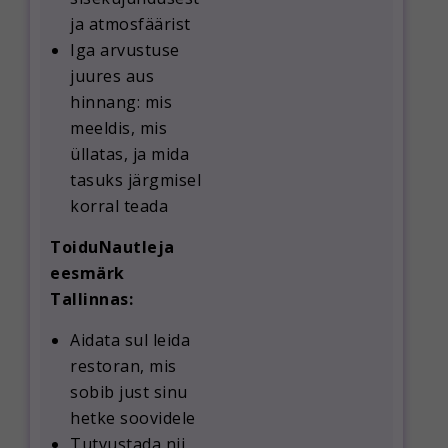
ja atmosfäärist
Iga arvustuse
juures aus
hinnang: mis
meeldis, mis
üllatas, ja mida
tasuks järgmisel
korral teada
ToiduNautleja
eesmärk
Tallinnas:
Aidata sul leida
restoran, mis
sobib just sinu
hetke soovidele
Tutvustada nii