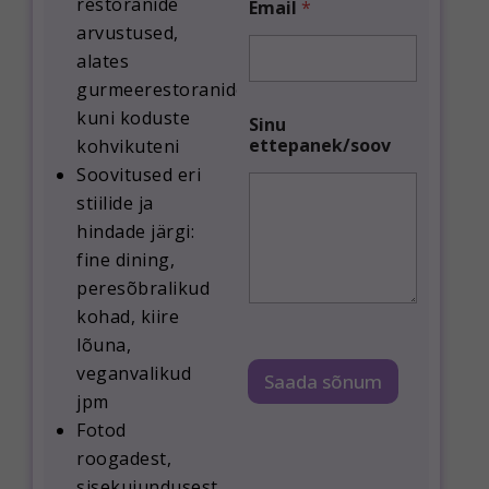
restoranide
Email
*
e
arvustused,
p
alates
a
n
gurmeerestoranidest
e
kuni koduste
k
Sinu
/
ettepanek/soov
kohvikuteni
s
Soovitused eri
o
stiilide ja
o
v
hindade järgi:
E
fine dining,
m
peresõbralikud
a
i
kohad, kiire
l
lõuna,
veganvalikud
Saada sõnum
jpm
Fotod
roogadest,
sisekujundusest