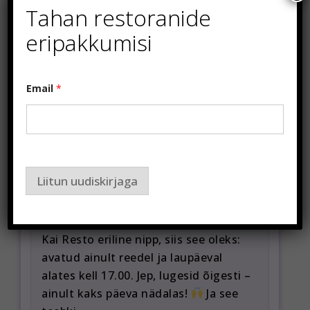
Tahan restoranide
eripakkumisi
Email
*
Meie õhtusöök Kai Restos –
ainult reedel ja laupäeval!
Liitun uudiskirjaga
september 24, 2025
Kui ma peaksin lühidalt ütlema, mis on
Kai Resto eriline nipp, siis see oleks:
avatud ainult reedel ja laupäeval
alates kell 17.00. Jep, lugesid õigesti –
ainult kaks päeva nädalas!
Ja see