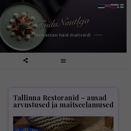
Armastan häid maitseid!
Tallinna Restoranid – ausad
arvustused ja maitseelamused