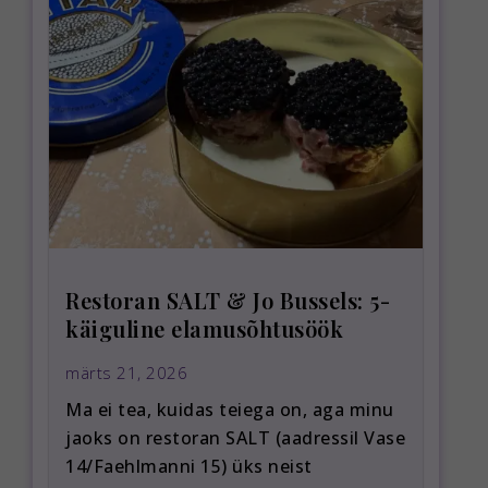
Restoran SALT & Jo Bussels: 5-
käiguline elamusõhtusöök
märts 21, 2026
Ma ei tea, kuidas teiega on, aga minu
jaoks on restoran SALT (aadressil Vase
14/Faehlmanni 15) üks neist