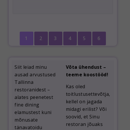
1
2
3
4
5
6
Siit leiad minu
Võta ühendust –
ausad arvustused
teeme koostööd!
Tallinna
Kas oled
restoranidest –
toitlustusettevõtja,
alates peenetest
kellel on jagada
fine dining
midagi erilist? Või
elamustest kuni
soovid, et Sinu
mõnusate
restoran jõuaks
tänavatoidu