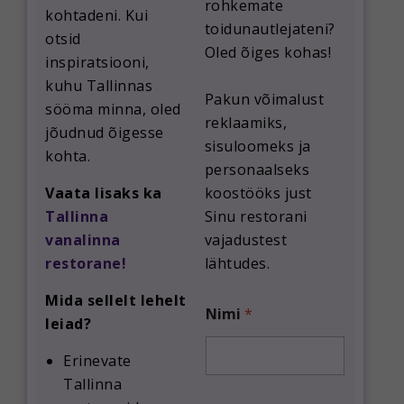
rohkemate
kohtadeni. Kui
toidunautlejateni?
otsid
Oled õiges kohas!
inspiratsiooni,
kuhu Tallinnas
Pakun võimalust
sööma minna, oled
reklaamiks,
jõudnud õigesse
sisuloomeks ja
kohta.
personaalseks
Vaata lisaks ka
koostööks just
Tallinna
Sinu restorani
vanalinna
vajadustest
restorane!
lähtudes.
Mida sellelt lehelt
N
Nimi
*
i
leiad?
m
i
Erinevate
e
Tallinna
t
t