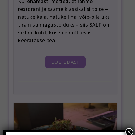
Kui enamasti mõtled, et lähme
restorani ja saame klassikalisi toite –
natuke kala, natuke liha, võib-olla üks
tiramisu magustoiduks – siis SALT on
selline koht, kus see mõtteviis
keeratakse pea...
LOE EDASI
×