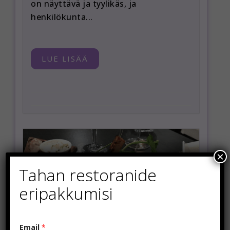
on näyttävä ja tyylikäs, ja
henkilökunta...
LUE LISÄÄ
×
Tahan restoranide
eripakkumisi
Email
*