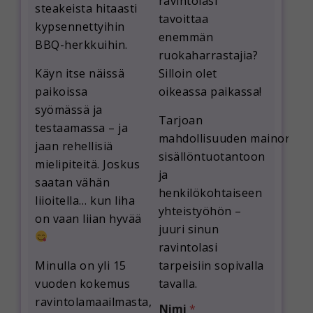
ravintolasi
steakeista hitaasti
tavoittaa
kypsennettyihin
enemmän
BBQ-herkkuihin.
ruokaharrastajia?
Käyn itse näissä
Silloin olet
paikoissa
oikeassa paikassa!
syömässä ja
Tarjoan
testaamassa – ja
mahdollisuuden
mainontaa
jaan rehellisiä
sisällöntuotantoon
mielipiteitä. Joskus
ja
saatan vähän
henkilökohtaiseen
liioitella… kun liha
yhteistyöhön
–
on vaan liian hyvää
juuri sinun
ravintolasi
Minulla on yli 15
tarpeisiin sopivalla
vuoden kokemus
tavalla.
/
ravintolamaailmasta,
Nimi
*
*