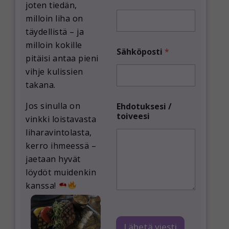
joten tiedän,
N
milloin liha on
i
m
täydellistä – ja
i
milloin kokille
Sähköposti
*
pitäisi antaa pieni
vihje kulissien
takana.
Jos sinulla on
Ehdotuksesi /
toiveesi
vinkki loistavasta
liharavintolasta,
kerro ihmeessä –
jaetaan hyvät
löydöt muidenkin
kanssa!
Lähetä viesti