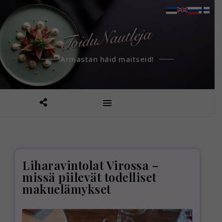
Armastan häid maitseid!
Liharavintolat Virossa –
missä piilevät todelliset
makuelämykset