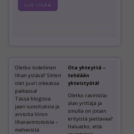
LUE LISÄÄ
Oletko todellinen
Ota yhteyttä –
lihan ystävä? Sitten
tehdään
olet juuri oikeassa
yhteistyötä!
paikassa!
Oletko ravintola-
Tässä blogissa
alan yrittäjä ja
jaan suosituksia ja
sinulla on jotain
arvioita Viron
erityistä jaettavaa?
liharavintoloista –
Haluatko, että
mehevistä