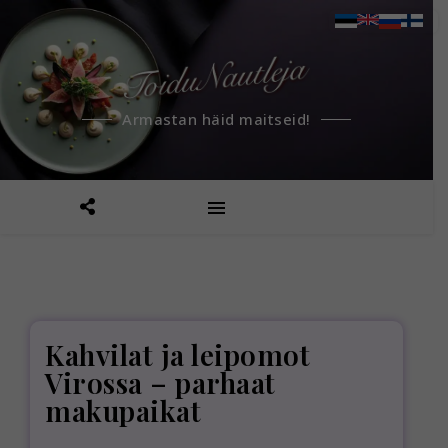
Armastan häid maitseid!
Kahvilat ja leipomot
Virossa – parhaat
makupaikat