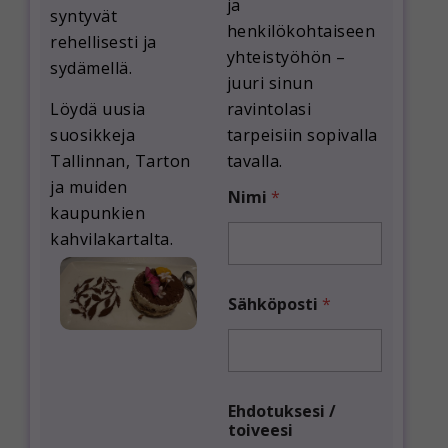
ja
syntyvät
henkilökohtaiseen
rehellisesti ja
yhteistyöhön
–
sydämellä.
juuri sinun
Löydä uusia
ravintolasi
suosikkeja
tarpeisiin sopivalla
Tallinnan, Tarton
tavalla.
ja muiden
Nimi
*
kaupunkien
kahvilakartalta.
Sähköposti
*
t
Ehdotuksesi /
o
toiveesi
i