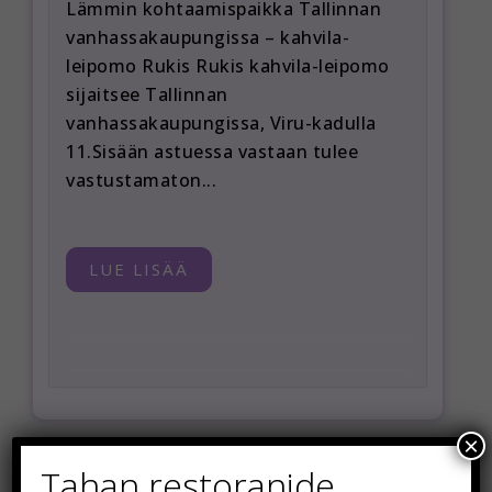
Lämmin kohtaamispaikka Tallinnan
vanhassakaupungissa – kahvila-
leipomo Rukis Rukis kahvila-leipomo
sijaitsee Tallinnan
vanhassakaupungissa, Viru-kadulla
11.Sisään astuessa vastaan tulee
vastustamaton...
LUE LISÄÄ
×
Tahan restoranide