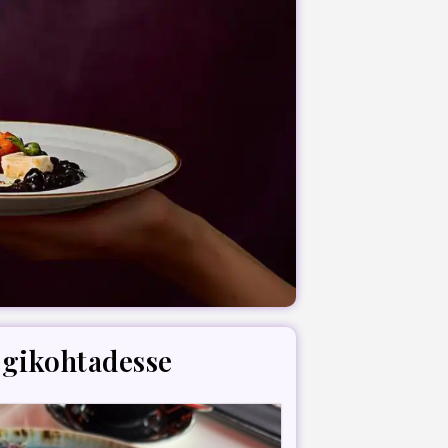
ögikohtadesse