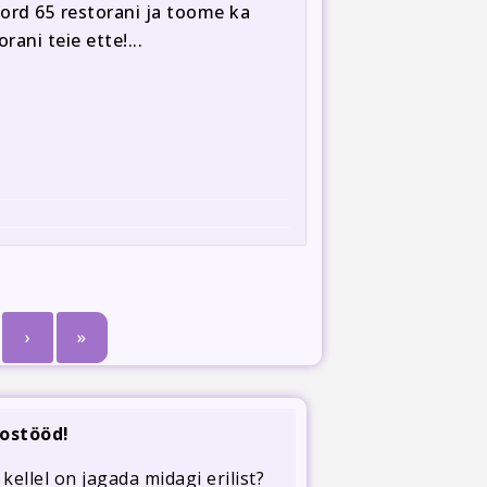
ord 65 restorani ja toome ka
ani teie ette!...
›
»
ostööd!
 kellel on jagada midagi erilist?