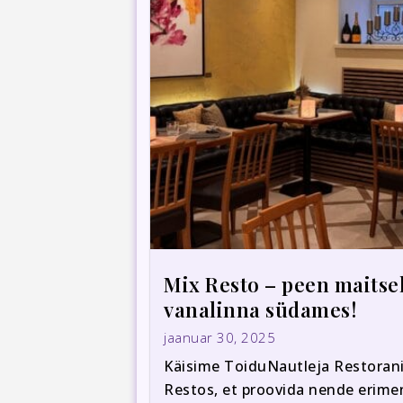
Mix Resto – peen maitse
vanalinna südames!
jaanuar 30, 2025
Käisime ToiduNautleja Restoran
Restos, et proovida nende erime