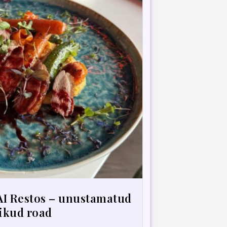
I Restos – unustamatud
likud road