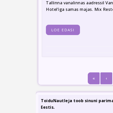
Tallinna vanalinnas aadressil Van
Hotel’iga samas majas. Mix Resto
LOE EDASI
«
‹
ToiduNautleja toob sinuni pari
Eestis.