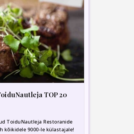
ToiduNautleja TOP 20
nud ToiduNautleja Restoranide
 kõikidele 9000-le külastajale!