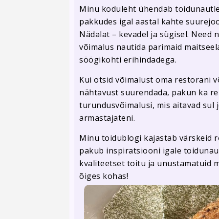
Minu koduleht ühendab toidunautlej
pakkudes igal aastal kahte suurejo
Nädalat – kevadel ja sügisel. Need 
võimalus nautida parimaid maitseel
söögikohti erihindadega.
Kui otsid võimalust oma restorani v
nähtavust suurendada, pakun ka rek
turundusvõimalusi, mis aitavad sul 
armastajateni.
Minu toidublogi kajastab värskeid r
pakub inspiratsiooni igale toidunaut
kvaliteetset toitu ja unustamatuid m
õiges kohas!