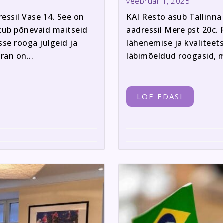
veebruar 1, 2025
ressil Vase 14. See on
KAI Resto asub Tallinna 
akub põnevaid maitseid
aadressil Mere pst 20c
sse rooga julgeid ja
lähenemise ja kvaliteet
ran on...
läbimõeldud roogasid, mi
LOE EDASI