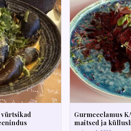
– vürtsikad
Gurmeeelamus KA
teenindus
maitsed ja küllus