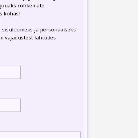
n jõuaks rohkemate
es kohas!
, sisuloomeks ja personaalseks
i vajadustest lähtudes.