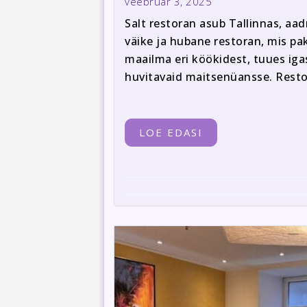
veebruar 3, 2025
Salt restoran asub Tallinnas, aad
väike ja hubane restoran, mis p
maailma eri köökidest, tuues iga
huvitavaid maitsenüansse. Resto
LOE EDASI