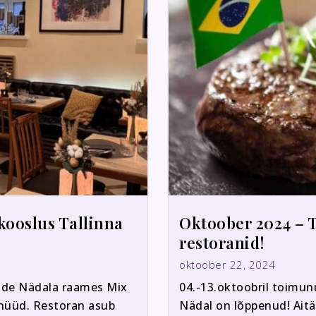
kooslus Tallinna
Oktoober 2024 – 
restoranid!
oktoober 22, 2024
ide Nädala raames Mix
04.-13.oktoobril toimu
nüüd. Restoran asub
Nädal on lõppenud! Aitäh