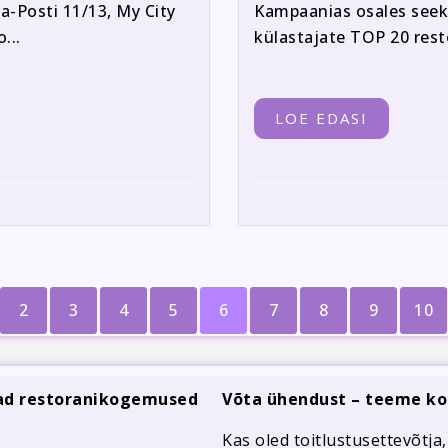
a-Posti 11/13, My City
Kampaanias osales seek
...
külastajate TOP 20 restor
LOE EDASI
2
3
4
5
6
7
8
9
10
mad restoranikogemused
Võta ühendust – teeme ko
Kas oled toitlustusettevõtja,