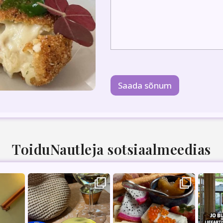
Saada sõnum
ToiduNautleja sotsiaalmeedias