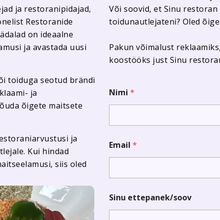
ad ja restoranipidajad,
Või soovid, et Sinu restora
onelist Restoranide
toidunautlejateni? Oled õig
nädalad on ideaalne
amusi ja avastada uusi
Pakun võimalust reklaamiks
koostööks just Sinu restoran
õi toiduga seotud brändi
E
Nimi
*
laami- ja
m
a
jõuda õigete maitsete
i
l
S
estoraniarvustusi ja
i
Email
*
n
lejale. Kui hindad
u
aitseelamusi, siis oled
S
i
n
u
Sinu ettepanek/soov