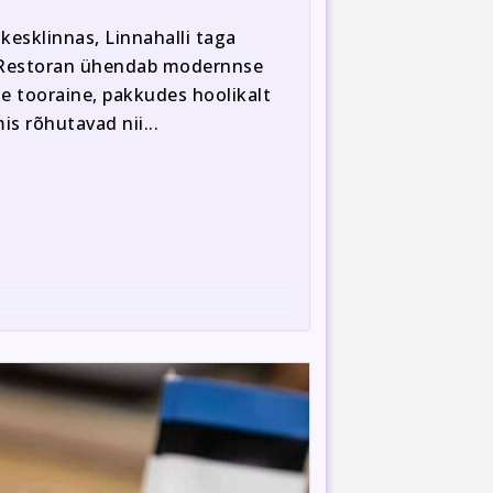
kesklinnas, Linnahalli taga
. Restoran ühendab modernnse
se tooraine, pakkudes hoolikalt
s rõhutavad nii...