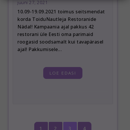
juuni 27, 2021
10.09-19.09.2021 toimus seitsmendat
korda ToiduNautleja Restoranide
Nädal! Kampaania ajal pakkus 42
restorani üle Eesti oma parimaid
roogasid soodsamalt kui tavapärasel
ajal! Pakkumisele...
LOE EDASI
1
2
3
4