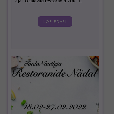
ajal. Osalevad restoranid:7ÜRTI...
LOE EDASI