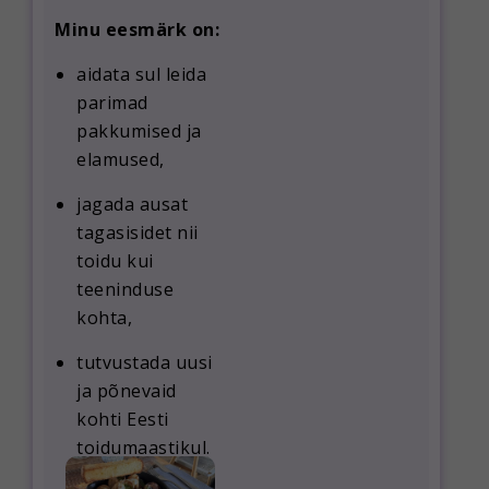
Minu eesmärk on:
aidata sul leida
parimad
pakkumised ja
elamused
,
jagada ausat
tagasisidet nii
toidu kui
teeninduse
kohta,
tutvustada uusi
ja põnevaid
kohti Eesti
toidumaastikul.