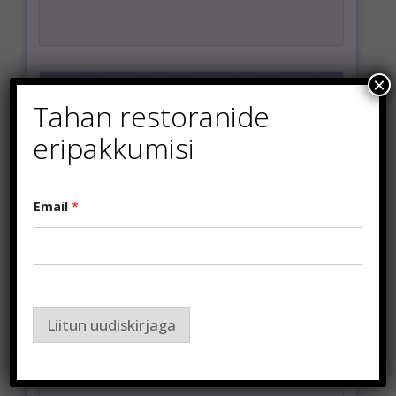
×
Tahan restoranide
eripakkumisi
Email
*
Liitun uudiskirjaga
ToiduNautleja Restoranide
Nädal september 2021