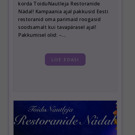
korda ToiduNautleja Restoranide
Nädal! Kampaania ajal pakkusid Eesti
restoranid oma parimaid roogasid
soodsamalt kui tavapärasel ajal!
Pakkumisel olid: –...
LOE EDASI