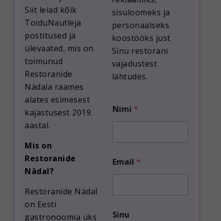
Siit leiad
kõik
sisuloomeks ja
ToiduNautleja
personaalseks
postitused ja
koostööks just
ülevaated
, mis on
Sinu restorani
toimunud
vajadustest
Restoranide
lähtudes.
Nädala raames
alates
esimesest
Nimi
*
kajastusest 2019.
aastal
.
Mis on
Restoranide
Email
*
Nädal?
Restoranide Nädal
on Eesti
e
Sinu
t
gastronoomia üks