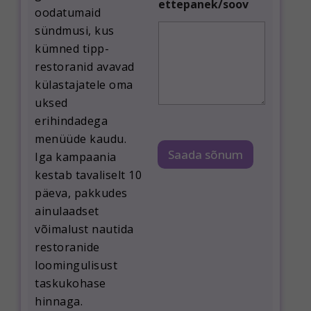
ettepanek/soov
t
oodatumaid
e
sündmusi, kus
p
a
kümned tipp-
n
restoranid avavad
e
külastajatele oma
k
/
uksed
s
erihindadega
o
menüüde kaudu.
o
v
Saada sõnum
Iga kampaania
S
kestab tavaliselt 10
i
n
päeva, pakkudes
u
ainulaadset
S
võimalust nautida
i
n
restoranide
u
loomingulisust
taskukohase
hinnaga.