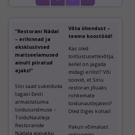
Võta ühendust –
“Restorani Nädal
teeme koostööd!
– erihinnad ja
eksklusiivsed
Kas oled
maitseelamused
toitlustusettevõtja,
ainult piiratud
kellel on jagada
ajaks!”
midagi erilist? Või
soovid, et Sinu
Siin saad sukelduda
restoran jõuaks
tagasi Eesti
rohkemate
armastatuima
toidunautlejateni?
toidusündmuse –
Oled õiges kohas!
ToiduNautleja
Restoranide
Pakun võimalust
Nädala
ajalukku.
reklaamiks,