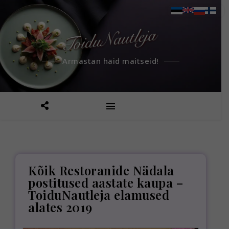
Armastan häid maitseid!
Kõik Restoranide Nädala
postitused aastate kaupa –
ToiduNautleja elamused
alates 2019