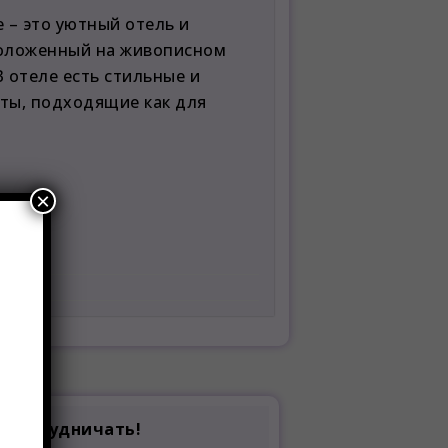
e – это уютный отель и
положенный на живописном
В отеле есть стильные и
ты, подходящие как для
×
й сотрудничать!