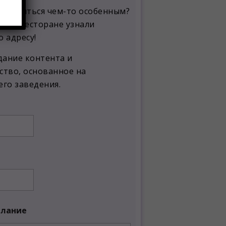
поделиться чем-то особенным?
воём ресторане узнали
 адресу!
дание контента и
ство
, основанное на
его заведения.
елание