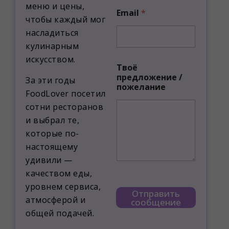
меню и цены,
Email
*
чтобы каждый мог
насладиться
кулинарным
искусством.
п
Твоё
о
предложение /
ж
За эти годы
пожелание
е
FoodLover посетил
л
сотни ресторанов
а
н
и выбрал те,
и
которые по-
е
настоящему
И
м
удивили —
я
качеством еды,
п
р
уровнем сервиса,
Отправить
е
атмосферой и
сообщение
д
общей подачей.
л
о