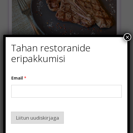
×
Tahan restoranide
eripakkumisi
*
Email
*
*
E
m
a
i
l
Liitun uudiskirjaga