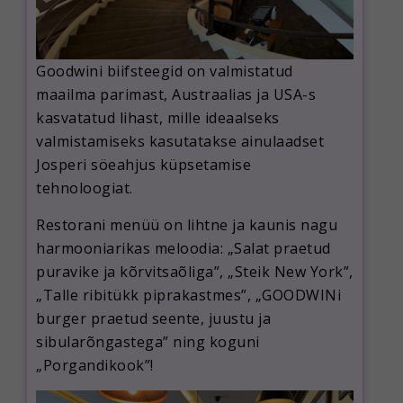
Goodwini biifsteegid on valmistatud
maailma parimast, Austraalias ja USA-s
kasvatatud lihast, mille ideaalseks
valmistamiseks kasutatakse ainulaadset
Josperi söeahjus küpsetamise
tehnoloogiat.
Restorani menüü on lihtne ja kaunis nagu
harmooniarikas meloodia: „Salat praetud
puravike ja kõrvitsaõliga”, „Steik New York”,
„Talle ribitükk piprakastmes”, „GOODWINi
burger praetud seente, juustu ja
sibularõngastega” ning koguni
„Porgandikook”!