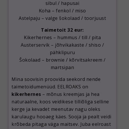
sibul / hapusai
Koha – fenkol / miso
Astelpaju – valge šokolaad / toorjuust
Taimetoit 32 eur:
Kikerhernes – hummus / till / pita
Austerservik – jõhvikakaste / shiso /
pähklipuru
Šokolaad – brownie / kõrvitsakreem /
martsipan
Mina soovisin proovida seekord nende
taimetoidumenüüd. EELROAKS on
kikerhernes
– mõnus kreemjas ja hea
naturaalne, koos veidikese tilliõliga selline
kerge ja kevadet meenutav nagu oleks
karulaugu hooaeg käes. Sooja ja pealt veidi
krõbeda pitaga väga maitsev. Juba eelroast