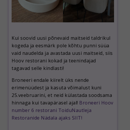
Kui soovid uusi põnevaid maitseid taldrikul
kogeda ja eesmärk pole kõhtu punni süüa
vaid naudelda ja avastada uusi maitseid, siis
Hoov restorani kokad ja teenindajad
tagavad selle kindlasti!
Broneeri endale kiirelt üks nende
erimenüüdest ja kasuta võimalust kuni
25.veebruarini, et neid külastada soodsama
hinnaga kui tavapärasel ajal!
Broneeri Hoov
number 6 restorani ToiduNautleja
Restoranide Nädala ajaks SIIT!