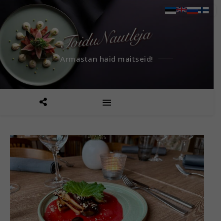
Armastan häid maitseid!