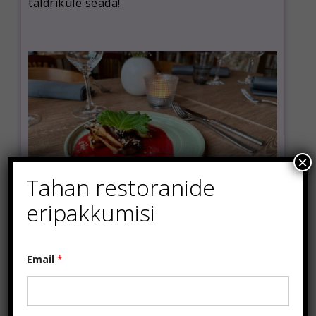
taldrikule seada!
×
Tahan restoranide
eripakkumisi
E
Email
*
m
a
i
l
E