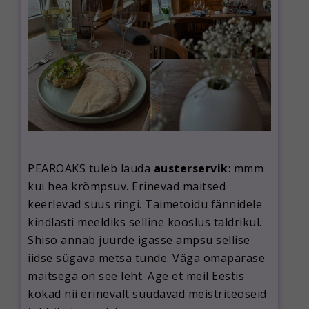
PEAROAKS tuleb lauda
austerservik
: mmm
kui hea krõmpsuv. Erinevad maitsed
keerlevad suus ringi. Taimetoidu fännidele
kindlasti meeldiks selline kooslus taldrikul.
Shiso annab juurde igasse ampsu sellise
iidse sügava metsa tunde. Väga omapärase
maitsega on see leht. Äge et meil Eestis
kokad nii erinevalt suudavad meistriteoseid