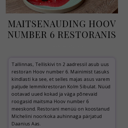
MAITSENAUDING HOOV
NUMBER 6 RESTORANIS
veebruar 19, 2024
Tallinnas, Telliskivi tn 2 aadressil asub uus
restoran Hoov number 6. Mainimist tasuks
kindlasti ka see, et selles majas asus varem
paljude lemmikrestoran Kolm Sibulat. Nüüd
ootavad uued kokad ja väga põnevaid
roogasid maitsma Hoov number 6
meeskond. Restorani menüü on koostanud
Michelini noorkoka auhinnaga pärjatud
Daanius Aas.