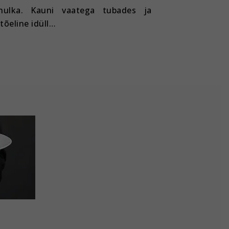
hulka. Kauni vaatega tubades ja
 tõeline idüll…