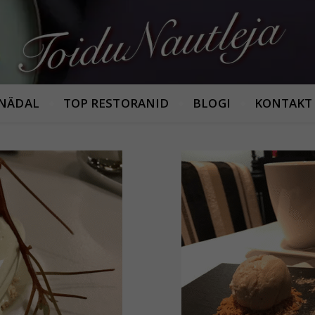
Armastan häid maitseid!
 NÄDAL
TOP RESTORANID
BLOGI
KONTAKT