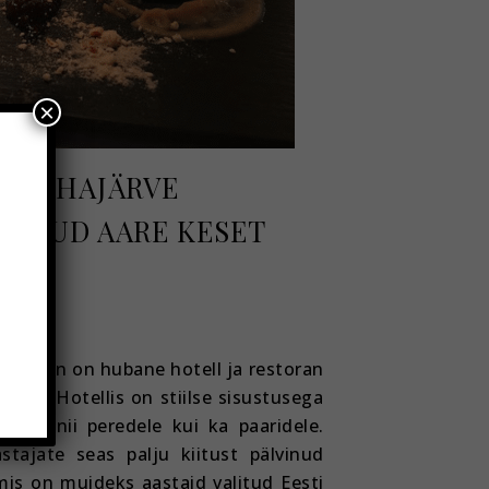
×
 PÜHAJÄRVE
DETUD AARE KESET
estoran on hubane hotell ja restoran
ldal. Hotellis on stiilse sisustusega
ivad nii peredele kui ka paaridele.
stajate seas palju kiitust pälvinud
is on muideks aastaid valitud Eesti