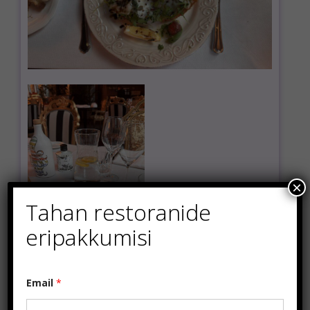
×
Tahan restoranide
eripakkumisi
*
Email
*
E
m
a