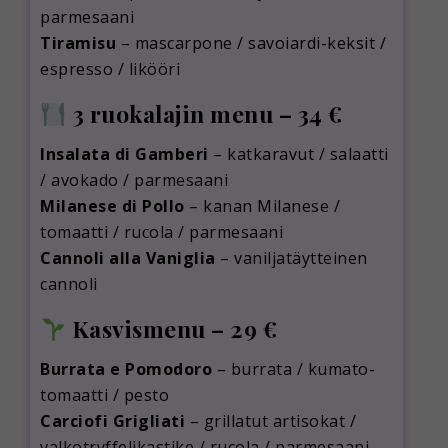
parmesaani
Tiramisu
– mascarpone / savoiardi-keksit /
espresso / likööri
3 ruokalajin menu – 34 €
Insalata di Gamberi
– katkaravut / salaatti
/ avokado / parmesaani
Milanese di Pollo
– kanan Milanese /
tomaatti / rucola / parmesaani
Cannoli alla Vaniglia
– vaniljatäytteinen
cannoli
Kasvismenu – 29 €
Burrata e Pomodoro
– burrata / kumato-
tomaatti / pesto
Carciofi Grigliati
– grillatut artisokat /
valkotryffelikastike / rucola / parmesaani