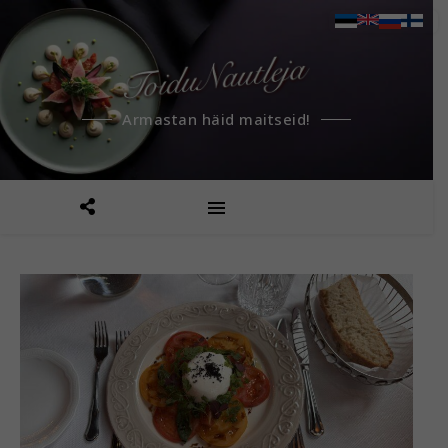
Armastan häid maitseid!