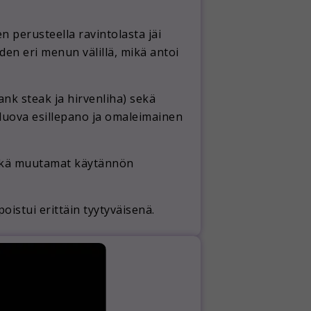
 perusteella ravintolasta jäi
den eri menun välillä, mikä antoi
lank steak ja hirvenliha) sekä
 luova esillepano ja omaleimainen
 sekä muutamat käytännön
oistui erittäin tyytyväisenä.