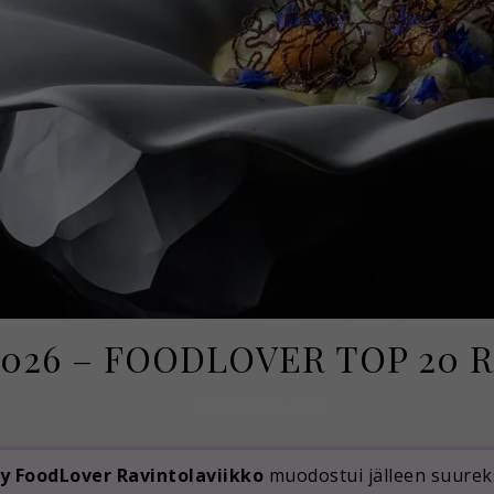
026 – FOODLOVER TOP 20 
1 maaliskuun, 2026
ty FoodLover Ravintolaviikko
muodostui jälleen suure