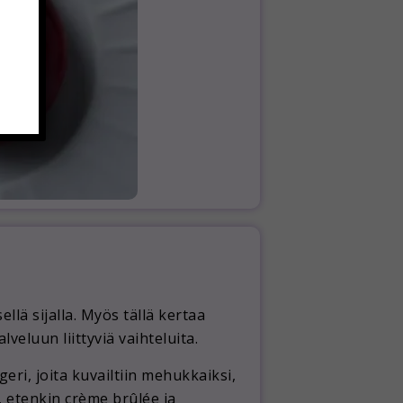
lä sijalla. Myös tällä kertaa
veluun liittyviä vaihteluita.
eri, joita kuvailtiin mehukkaiksi,
, etenkin crème brûlée ja