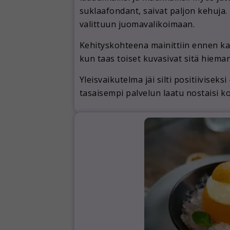
suklaafondant, saivat paljon kehuja.
valittuun juomavalikoimaan.
Kehityskohteena mainittiin ennen kai
kun taas toiset kuvasivat sitä hiem
Yleisvaikutelma jäi silti positiivise
tasaisempi palvelun laatu nostaisi ko