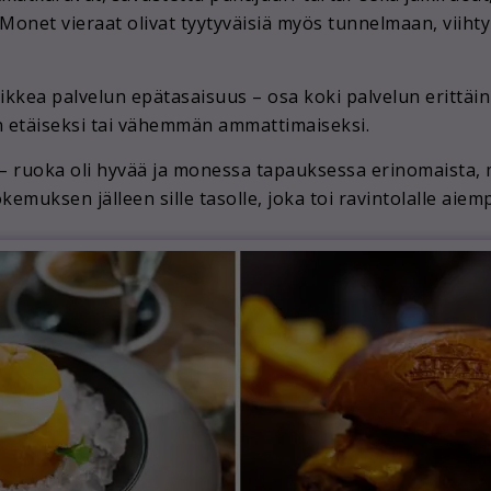
 Monet vieraat olivat tyytyväisiä myös tunnelmaan, viiht
kkea palvelun epätasaisuus – osa koki palvelun erittäin 
an etäiseksi tai vähemmän ammattimaiseksi.
ksi – ruoka oli hyvää ja monessa tapauksessa erinomaista, 
kemuksen jälleen sille tasolle, joka toi ravintolalle aiem