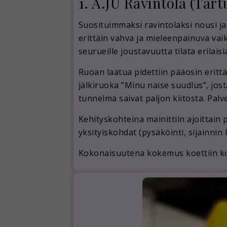
1. A.JU Ravintola (Tart
Suosituimmaksi ravintolaksi nousi ja
erittäin vahva ja mieleenpainuva vaik
seurueille joustavuutta tilata erilais
Ruoan laatua pidettiin pääosin erittä
jälkiruoka ”Minu naise suudlus”, jos
tunnelma saivat paljon kiitosta. Palve
Kehityskohteina mainittiin ajoittai
yksityiskohdat (pysäköinti, sijainni
Kokonaisuutena kokemus koettiin korke