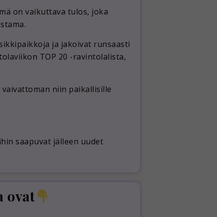
ä on vaikuttava tulos, joka
ostama.
sikkipaikkoja ja jakoivat runsaasti
ntolaviikon TOP 20 -ravintolalista,
vaivattoman niin paikallisille
oihin saapuvat jälleen uudet
a ovat