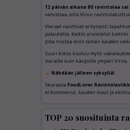
12 päivän aikana 80 ravintolaa sai 
vahvistaa, että Viron ravintolakulttu
Vieraat nauttivat erityisesti tapahtu
palautetta. Kaikki arvostelut luettiin
joka nostaa esiin tämän kauden vai
Suuri kiitos kuuluu myös vabalaud.ee-
vieraille kuin kävijöille ympäri Viroa.
Nähdään jälleen syksyllä!
Seuraava
FoodLover Ravintolaviikk
erikoismenut, kauden maut ja eksklus
TOP 20 suosituinta ra