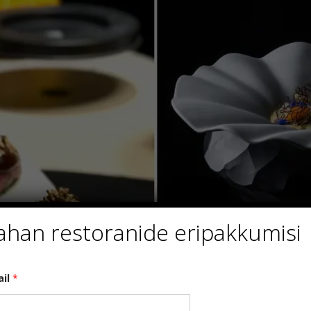
ahan restoranide eripakkumisi
ail
*