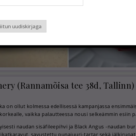
iitun uudiskirjaga
ery (Rannamõisa tee 38d, Tallinn)
ka on ollut kolmessa edellisessä kampanjassa ensimmäisel
korkealle, vaikka palautteessa nousi selkeämmin esiin pal
tyisesti naudan sisäfileepihvi ja Black Angus -naudan burg
tikatkaravut, savustettu punajuuri-tartar sekä jälkiruoat