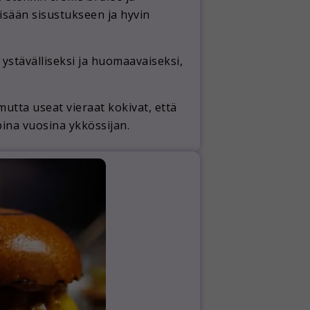
yisään sisustukseen ja hyvin
ystävälliseksi ja huomaavaiseksi,
mutta useat vieraat kokivat, että
pina vuosina ykkössijan.