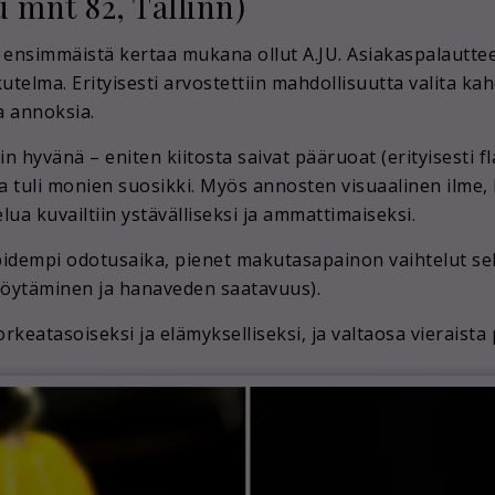
u mnt 82, Tallinn)
 ensimmäistä kertaa mukana ollut A.JU. Asiakaspalautteen
utelma. Erityisesti arvostettiin mahdollisuutta valita kah
ia annoksia.
in hyvänä – eniten kiitosta saivat pääruoat (erityisesti f
ta tuli monien suosikki. Myös annosten visuaalinen ilme,
lua kuvailtiin ystävälliseksi ja ammattimaiseksi.
n pidempi odotusaika, pienet makutasapainon vaihtelut
n löytäminen ja hanaveden saatavuus).
atasoiseksi ja elämykselliseksi, ja valtaosa vieraista p