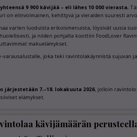
yhteensä 9 900 kävijää – eli lähes 10 000 vierasta.
Täm
uri on elinvoimainen, kehittyvä ja vieraiden suuresti arv
maa varten luoduista erikoismenuista, löysivät uusia suo
 huolellisesti, ja niiden pohjalta koottiin FoodLover Ravi
kuttavimmat makuelämykset.
varausalustalle, joka teki ravintolakäynnistä sujuvan ja 
o järjestetään 7.–18. lokakuuta 2026
, jolloin ravintol
iiviset elämykset.
vintolaa kävijämäärän perusteell