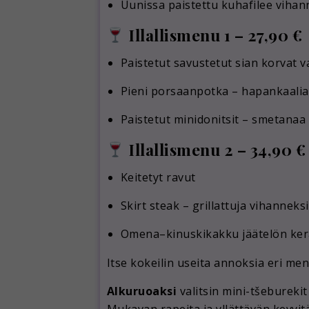
Uunissa paistettu kuhafilee vihann
Illallismenu 1 – 27,90 €
Paistetut savustetut sian korvat v
Pieni porsaanpotka – hapankaalia 
Paistetut minidonitsit – smetanaa 
Illallismenu 2 – 34,90 €
Keitetyt ravut
Skirt steak – grillattuja vihannek
Omena–kinuskikakku jäätelön ker
Itse kokeilin useita annoksia eri men
Alkuruoaksi
valitsin mini-tšeburekit 
Mukavan rapeita ja yllättävän kevyitä