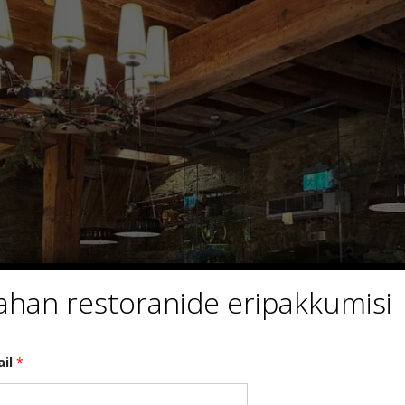
ahan restoranide eripakkumisi
ail
*