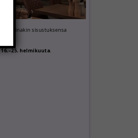
mista, ainakin sisustuksensa
 16.–25. helmikuuta
.