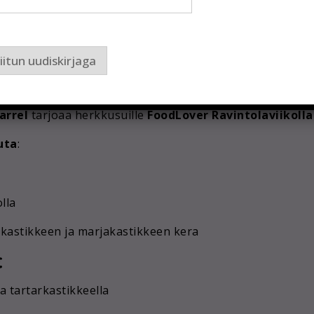
iitun uudiskirjaga
– tästä paikasta tulee varmasti yksi Tallinnan suosituim
arrel
tarjoaa herkkusuille
FoodLover Ravintolaviikolla
uta
:
lla
akastikkeen ja marjakastikkeen kera
€
ja tartarkastikkeella