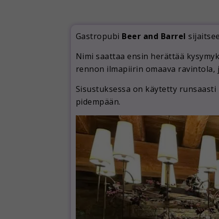
Gastropubi
Beer and Barrel
sijaitse
Nimi saattaa ensin herättää kysymy
rennon ilmapiirin omaava ravintola, j
Sisustuksessa on käytetty runsaasti 
pidempään.