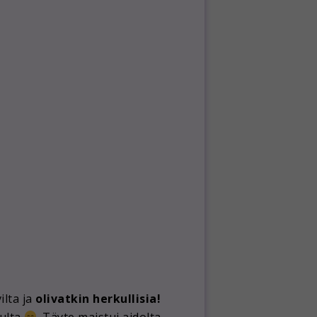
ilta ja
olivatkin herkullisia!
nulta
. Täyte maistui aidolta