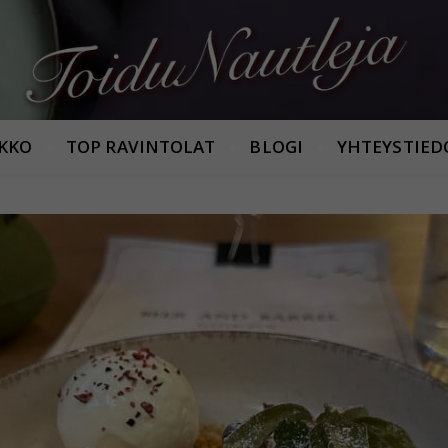
Armastan häid maitseid!
IKKO
TOP RAVINTOLAT
BLOGI
YHTEYSTIED