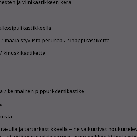
esten ja viinikastikkeen kera
alkosipulikastikkeella
/ maalaistyylistä perunaa / sinappikastiketta
/ kinuskikastiketta
sia / kermainen pippuri-demikastike
a
uista.
ravulla ja tartarkastikkeella – ne vaikuttivat houkuttelev
 – ei yhtään rasvaisia sormia, joten pelkkää kiitosta mi