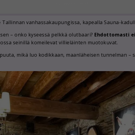
9 helmikuun, 2024
e Tallinnan vanhassakaupungissa, kapealla Sauna-kadul
ksen – onko kyseessä pelkkä olutbaari?
Ehdottomasti ei
ossa seinillä komeilevat villieläinten muotokuvat.
puuta, mikä luo kodikkaan, maanläheisen tunnelman – sel