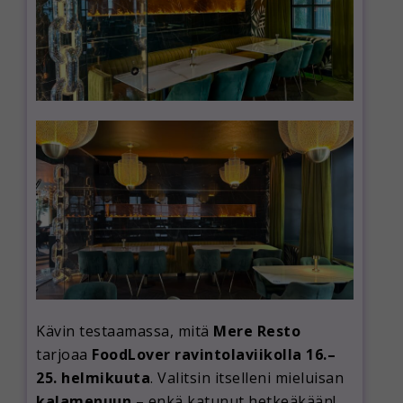
Kävin testaamassa, mitä
Mere Resto
tarjoaa
FoodLover ravintolaviikolla 16.–
25. helmikuuta
. Valitsin itselleni mieluisan
kalamenuun
– enkä katunut hetkeäkään!