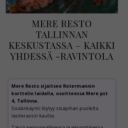
MERE RESTO
TALLINNAN
KESKUSTASSA – KAIKKI
YHDESSÄ -RAVINTOLA
10 helmikuun, 2024
Mere Resto sijaitsee Rotermannin
korttelin laidalla, osoitteessa Mere pst
4, Tallinna.
Sisäänkäynti löytyy sisäpihan puolelta
lasiterassin kautta.
Tässä persoonallisessa ja eksoottisessa