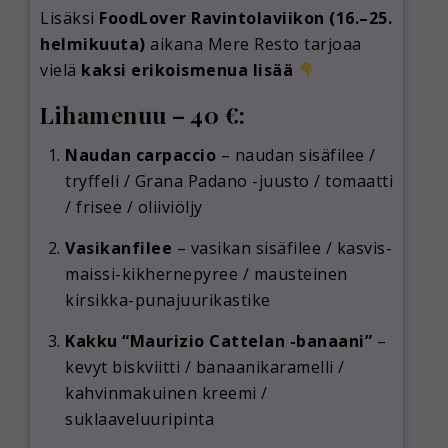
Lisäksi
FoodLover Ravintolaviikon (16.–25.
helmikuuta)
aikana Mere Resto tarjoaa
vielä
kaksi erikoismenua lisää
Lihamenuu – 40 €:
Naudan carpaccio
– naudan sisäfilee /
tryffeli / Grana Padano -juusto / tomaatti
/ frisee / oliiviöljy
Vasikanfilee
– vasikan sisäfilee / kasvis-
maissi-kikhernepyree / mausteinen
kirsikka-punajuurikastike
Kakku “Maurizio Cattelan -banaani”
–
kevyt biskviitti / banaanikaramelli /
kahvinmakuinen kreemi /
suklaaveluuripinta