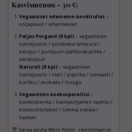
Kasvismenuu – 30 €:
Vegaaniset edamame-kevätrullat
–
soijapavut / vihannekset
Paljas Porgand (8 kpl)
– vegaaninen
tuorejuusto / porkkana-tempura /
kanpyo / punajuuri-pähkinäkastike /
kevätsipuli
Naturell (8 kpl)
– vegaaninen
tuorejuusto / inari / paprika / tomaatti /
kurkku / avokado / tosago
Vegaaninen kookosparatiisi
–
kookoskerma / kasvipohjainen vaahto /
kookoshiutaleet / tumma suklaa /
kaakao
Varaa pöytä Mere Resto -ravintolaan jo