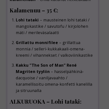
Kalamenuu – 35 €:
Lohi tataki
– mausteinen lohi tataki /
mangokastike / savutofu / kirjolohen
mäti / merileväsalaatti
Grillattu monnifilee
– grillattua
monnia / selleri-kukkakaali-omena-
kreemi / vihannekset / valkoviinikastike
Kakku ”The Son of Man” René
Magriten tyyliin
– hasselpähkinä-
dacquoise / vaniljavaahto /
karamellisoitu omena-konfetti kanelilla
ja sitruunalla
ALKURUOKA – Lohi tataki: