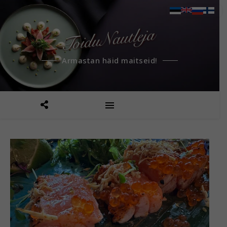
Armastan häid maitseid!