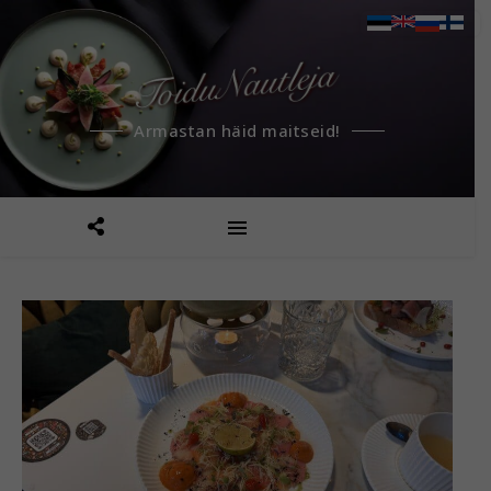
Armastan häid maitseid!