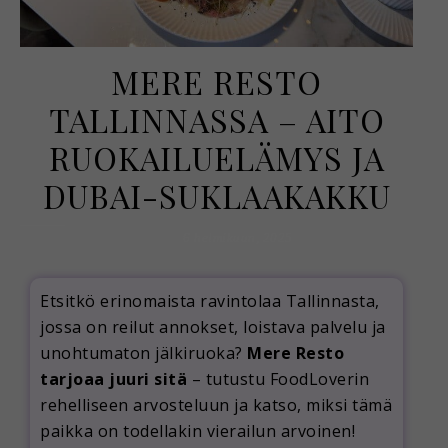
MERE RESTO
TALLINNASSA – AITO
RUOKAILUELÄMYS JA
DUBAI-SUKLAAKAKKU
6 helmikuun, 2025
Etsitkö erinomaista ravintolaa Tallinnasta,
jossa on reilut annokset, loistava palvelu ja
unohtumaton jälkiruoka?
Mere Resto
tarjoaa juuri sitä
– tutustu FoodLoverin
rehelliseen arvosteluun ja katso, miksi tämä
paikka on todellakin vierailun arvoinen!