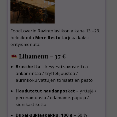
FoodLoverin Ravintolaviikon aikana 13.–23.
helmikuuta
Mere Resto
tarjoaa kaksi
erityismenuta:
Lihamenu – 37 €
Bruschetta
– kevyesti savustettua
ankanrintaa / tryffelijuustoa /
aurinkokuivattujen tomaattien pesto
Haudutetut naudanposket
– yrttejä /
perunamuusia / edamame-papuja /
sienikastiketta
Dubai-suklaakakku, 100 g
– 50 %