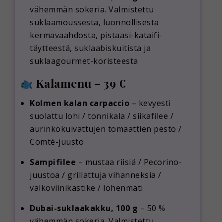
vähemmän sokeria. Valmistettu
suklaamoussesta, luonnollisesta
kermavaahdosta, pistaasi-kataifi-
täytteestä, suklaabiskuitista ja
suklaagourmet-koristeesta
Kalamenu – 39 €
Kolmen kalan carpaccio
– kevyesti
suolattu lohi / tonnikala / siikafilee /
aurinkokuivattujen tomaattien pesto /
Comté-juusto
Sampifilee
– mustaa riisiä / Pecorino-
juustoa / grillattuja vihanneksia /
valkoviinikastike / lohenmäti
Dubai-suklaakakku, 100 g
– 50 %
vähemmän sokeria. Valmistettu