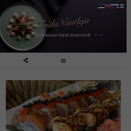
Armastan häid maitseid!