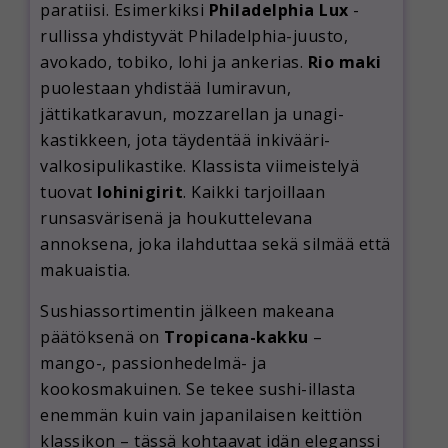
paratiisi. Esimerkiksi
Philadelphia Lux
-
rullissa yhdistyvät Philadelphia-juusto,
avokado, tobiko, lohi ja ankerias.
Rio maki
puolestaan yhdistää lumiravun,
jättikatkaravun, mozzarellan ja unagi-
kastikkeen, jota täydentää inkivääri-
valkosipulikastike. Klassista viimeistelyä
tuovat
lohinigirit
. Kaikki tarjoillaan
runsasvärisenä ja houkuttelevana
annoksena, joka ilahduttaa sekä silmää että
makuaistia.
Sushiassortimentin jälkeen makeana
päätöksenä on
Tropicana-kakku
–
mango-, passionhedelmä- ja
kookosmakuinen. Se tekee sushi-illasta
enemmän kuin vain japanilaisen keittiön
klassikon – tässä kohtaavat idän eleganssi