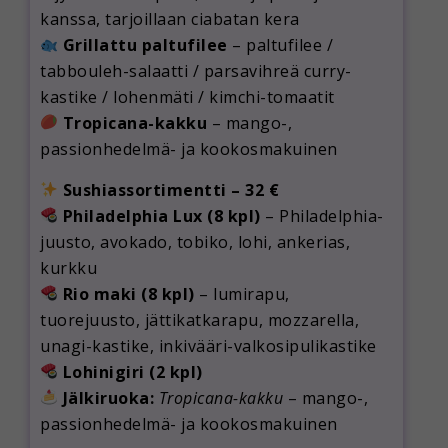
kanssa, tarjoillaan ciabatan kera
Grillattu paltufilee
– paltufilee /
tabbouleh-salaatti / parsavihreä curry-
kastike / lohenmäti / kimchi-tomaatit
Tropicana-kakku
– mango-,
passionhedelmä- ja kookosmakuinen
Sushiassortimentti – 32 €
Philadelphia Lux (8 kpl)
– Philadelphia-
juusto, avokado, tobiko, lohi, ankerias,
kurkku
Rio maki (8 kpl)
– lumirapu,
tuorejuusto, jättikatkarapu, mozzarella,
unagi-kastike, inkivääri-valkosipulikastike
Lohinigiri (2 kpl)
Jälkiruoka:
Tropicana-kakku
– mango-,
passionhedelmä- ja kookosmakuinen