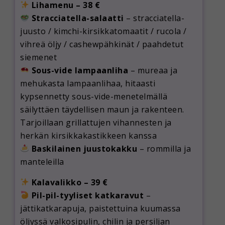
Lihamenu – 38 €
Stracciatella-salaatti
– stracciatella-
juusto / kimchi-kirsikkatomaatit / rucola /
vihreä öljy / cashewpähkinät / paahdetut
siemenet
Sous-vide lampaanliha
– mureaa ja
mehukasta lampaanlihaa, hitaasti
kypsennetty sous-vide-menetelmällä
säilyttäen täydellisen maun ja rakenteen.
Tarjoillaan grillattujen vihannesten ja
herkän kirsikkakastikkeen kanssa
Baskilainen juustokakku
– rommilla ja
manteleilla
Kalavalikko – 39 €
Pil-pil-tyyliset katkaravut
–
jättikatkarapuja, paistettuina kuumassa
öljyssä valkosipulin, chilin ja persiljan