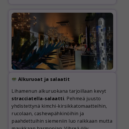
Alkuruoat ja salaatit
Lihamenun alkuruokana tarjoillaan kevyt
stracciatella-salaatti
. Pehmeä juusto
yhdistettynä kimchi-kirsikkatomaatteihin,
rucolaan, cashewpähkinöihin ja
paahdettuihin siemeniin luo raikkaan mutta
maukkaan harmonian. Vihreä öljy