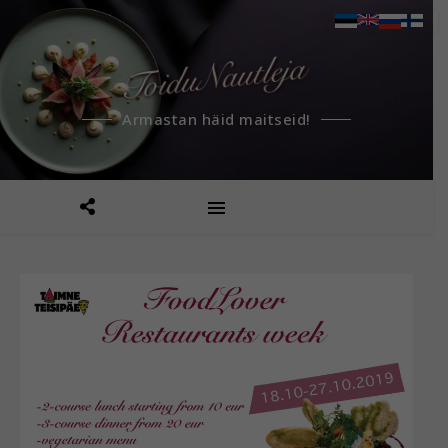
Armastan häid maitseid!