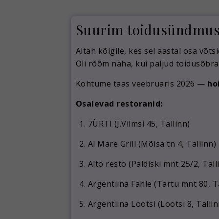
Suurim toidusündmus E
Aitäh kõigile, kes sel aastal osa võt
Oli rõõm näha, kui paljud toidusõbra
Kohtume taas veebruaris 2026 —
ho
Osalevad restoranid:
7ÜRTI (J.Vilmsi 45, Tallinn)
Al Mare Grill (Mõisa tn 4, Tallinn)
Alto resto (Paldiski mnt 25/2, Tall
Argentiina Fahle (Tartu mnt 80, T
Argentiina Lootsi (Lootsi 8, Tallin