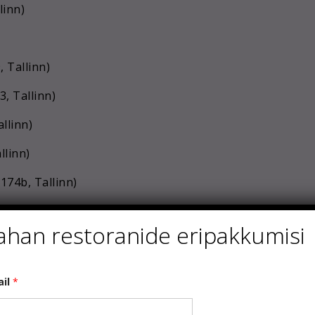
linn)
 Tallinn)
3, Tallinn)
llinn)
llinn)
174b, Tallinn)
, Tallinn)
ahan restoranide eripakkumisi
allinn)
ail
*
7, Tallinn)