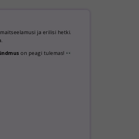
itseelamusi ja erilisi hetki.
.
sündmus
on peagi tulemas!