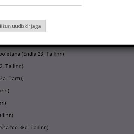
nn)
 Tallinn)
iitun uudiskirjaga
 Tallinn)
oletana (Endla 23, Tallinn)
, Tallinn)
 2a, Tartu)
linn)
nn)
llinn)
sa tee 38d, Tallinn)