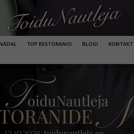
Armastan häid maitseid!
 NÄDAL
TOP RESTORANID
BLOGI
KONTAKT