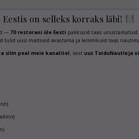
estis on selleks korraks läbi!
sid —
70 restorani üle Eesti
pakkusid taas unustamatuid ma
d tulid uusi maitseid avastama ja lemmikuid taas nautima
ia silm peal meie kanalitel
, sest
uus ToiduNautleja 
inn)
allinn)
n)