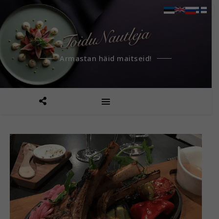
Armastan häid maitseid!