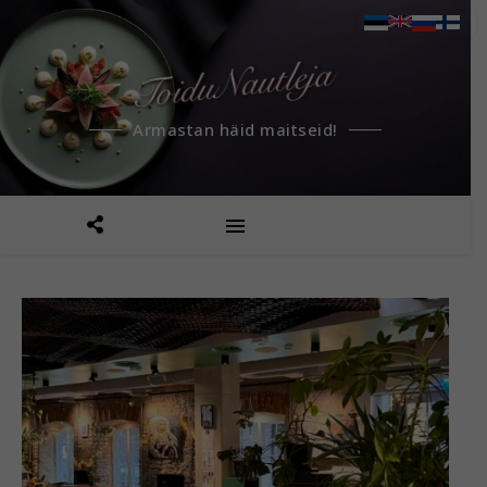
Armastan häid maitseid!