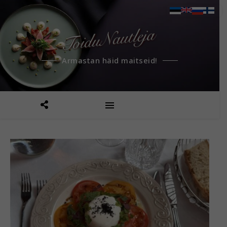
Armastan häid maitseid!