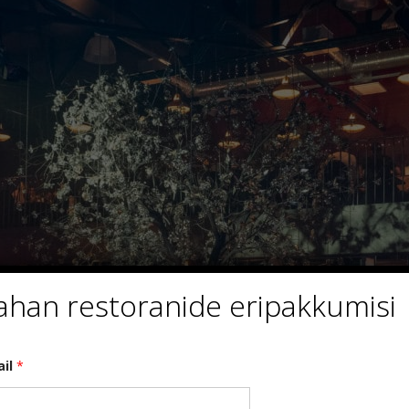
ahan restoranide eripakkumisi
ail
*