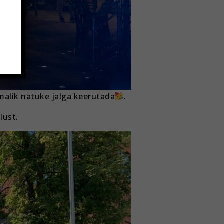
malik natuke jalga keerutada
.
lust.