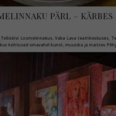
MELINNAKU PÄRL – KÄRBES
juuli 28, 2020
Telliskivi Loomelinnakus, Vaba Lava teatrikeskuses, Te
, kus kohtuvad omavahel kunst, muusika ja maitsev Põhj