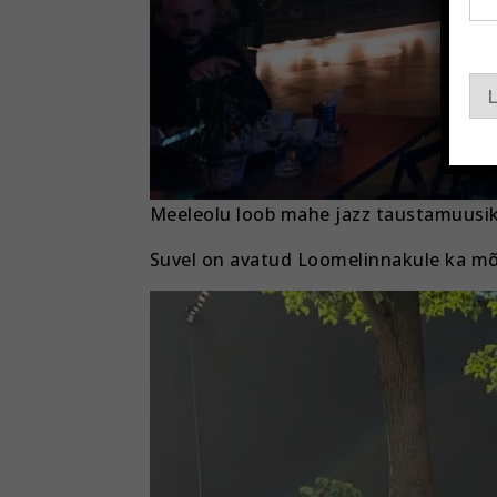
l
E
m
a
i
L
l
E
m
a
i
l
Meeleolu loob mahe jazz taustamuusika
Suvel on avatud Loomelinnakule ka mõn