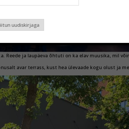
iitun uudiskirjaga
. Reede ja laupäeva õhtuti on ka elav muusika, mil või
usalt avar terrass, kust hea ülevaade kogu olust ja me