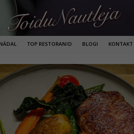
Armastan häid maitseid!
 NÄDAL
TOP RESTORANID
BLOGI
KONTAKT