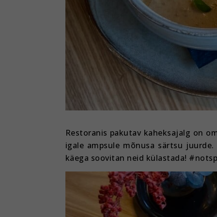
Restoranis pakutav kaheksajalg on oma
igale ampsule mõnusa särtsu juurde. 
käega soovitan neid külastada! #not