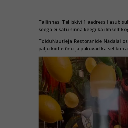
Tallinnas, Telliskivi 1 aadressil asub
seega ei satu sinna keegi ka ilmselt 
ToiduNautleja Restoranide Nädalal osa
palju kiidusõnu ja pakuvad ka sel korr