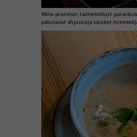
Mina proovisin taimetoidust puravikus
pakutavat ahjusooja värsket mitmevilja