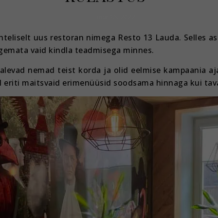
mai 15, 2022
 suhteliselt uus restoran nimega Resto 13 Lauda. Selles
kogemata vaid kindla teadmisega minnes.
levad nemad teist korda ja olid eelmise kampaania aja
al eriti maitsvaid erimenüüsid soodsama hinnaga kui tava