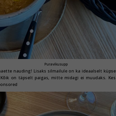
Puravikusupp
ette nauding! Lisaks silmailule on ka ideaalselt küps
Kõik on täpselt paigas, mitte midagi ei muudaks. Kes
sponsored