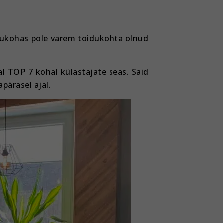
 asukohas pole varem toidukohta olnud
l TOP 7 kohal külastajate seas. Said
pärasel ajal.