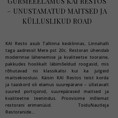
GURMEEELAMUS KAI RESTOS
– UNUSTAMATUD MAITSED JA
KÜLLUSLIKUD ROAD
veebruar 1, 2025
KAI Resto asub Tallinna kesklinnas, Linnahalli
taga aadressil Mere pst 20c. Restoran ühendab
modernnse lähenemise ja kvaliteetse tooraine,
pakkudes hoolikalt läbimõeldud roogasid, mis
rõhutavad nii klassikalisi kui ka julgeid
maitsekooslusi. Käisin KAI Restos teist korda
ja taaskord oli elamus suurepärane – üllatavalt
suured portsjonid, suurepärased maitsed ja
kvaliteetne teenindus. Proovisime mõlemat
restorani erimenüüd. ToiduNautleja
Restoranide…