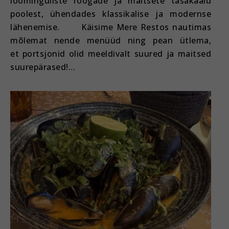
loominguliste roogade ja maitsete tasakaalu
poolest, ühendades klassikalise ja modernse
lähenemise. Käisime Mere Restos nautimas
mõlemat nende menüüd ning pean ütlema,
et portsjonid olid meeldivalt suured ja maitsed
suurepärased!…