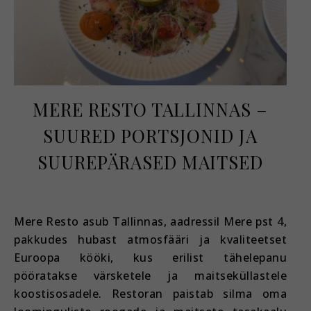
MERE RESTO TALLINNAS –
SUURED PORTSJONID JA
SUUREPÄRASED MAITSED
veebruar 6, 2025
Mere Resto asub Tallinnas, aadressil Mere pst 4,
pakkudes hubast atmosfääri ja kvaliteetset
Euroopa kööki, kus erilist tähelepanu
pööratakse värsketele ja maitseküllastele
koostisosadele. Restoran paistab silma oma