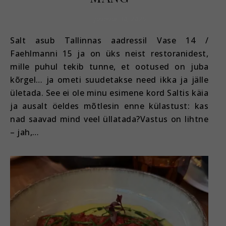
jaanuar 30, 2026
Salt asub Tallinnas aadressil Vase 14 /
Faehlmanni 15 ja on üks neist restoranidest,
mille puhul tekib tunne, et ootused on juba
kõrgel… ja ometi suudetakse need ikka ja jälle
ületada. See ei ole minu esimene kord Saltis käia
ja ausalt öeldes mõtlesin enne külastust: kas
nad saavad mind veel üllatada?Vastus on lihtne
– jah,…