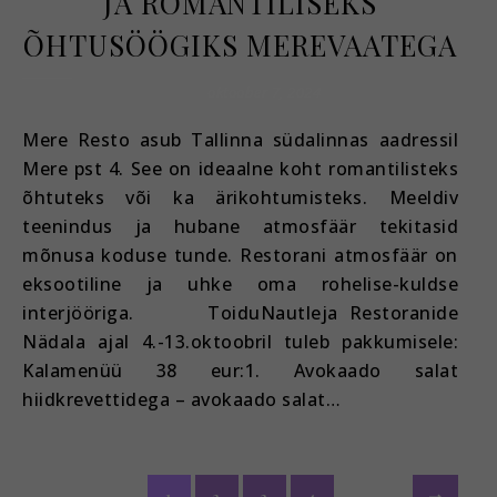
JA ROMANTILISEKS
ÕHTUSÖÖGIKS MEREVAATEGA
oktoober 7, 2024
Mere Resto asub Tallinna südalinnas aadressil
Mere pst 4. See on ideaalne koht romantilisteks
õhtuteks või ka ärikohtumisteks. Meeldiv
teenindus ja hubane atmosfäär tekitasid
mõnusa koduse tunde. Restorani atmosfäär on
eksootiline ja uhke oma rohelise-kuldse
interjööriga. ToiduNautleja Restoranide
Nädala ajal 4.-13.oktoobril tuleb pakkumisele:
Kalamenüü 38 eur:1. Avokaado salat
hiidkrevettidega – avokaado salat…
1
2
3
4