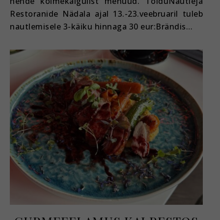
nende kolmekäigulist menüüd. ToiduNautleja
Restoranide Nädala ajal 13.-23.veebruaril tuleb
nautlemisele 3-käiku hinnaga 30 eur:Brändis…