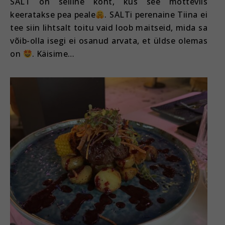
SALT on selline koht, kus see mõtteviis
keeratakse pea peale
. SALTi perenaine Tiina ei
tee siin lihtsalt toitu vaid loob maitseid, mida sa
võib-olla isegi ei osanud arvata, et üldse olemas
on
. Käisime…