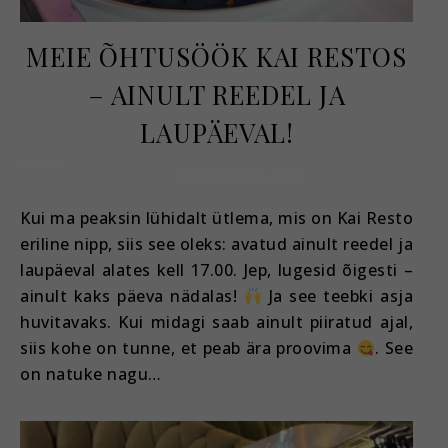
MEIE ÕHTUSÖÖK KAI RESTOS
– AINULT REEDEL JA
LAUPÄEVAL!
september 24, 2025
Kui ma peaksin lühidalt ütlema, mis on Kai Resto
eriline nipp, siis see oleks: avatud ainult reedel ja
laupäeval alates kell 17.00. Jep, lugesid õigesti –
ainult kaks päeva nädalas!
Ja see teebki asja
huvitavaks. Kui midagi saab ainult piiratud ajal,
siis kohe on tunne, et peab ära proovima
. See
on natuke nagu…