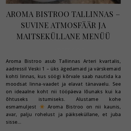
AROMA BISTROO TALLINNAS –
SUVINE ATMOSFÄÄR JA
MAITSEKÜLLANE MENÜÜ
veebruar 2, 2026
Aroma Bistroo asub Tallinnas Arteri kvartalis,
aadressil Veski 1 – üks ägedamaid ja värskemaid
kohti linnas, kus söögi kõrvale saab nautida ka
moodsat linna-vaadet ja elavat tänavaelu. See
on ideaalne koht nii tööpäeva lõunaks kui ka
õhtuseks istumiseks. Alustame kohe
esmamuljest
Aroma Bistroo on nii kaunis,
avar, palju rohelust ja päikseküllane, et juba
sisse…