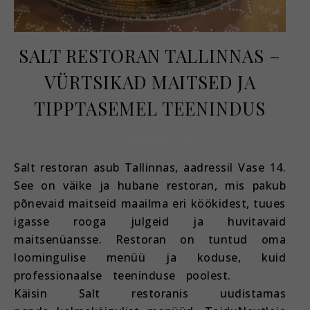
SALT RESTORAN TALLINNAS –
VÜRTSIKAD MAITSED JA
TIPPTASEMEL TEENINDUS
veebruar 3, 2025
Salt restoran asub Tallinnas, aadressil Vase 14.
See on väike ja hubane restoran, mis pakub
põnevaid maitseid maailma eri köökidest, tuues
igasse rooga julgeid ja huvitavaid
maitsenüansse. Restoran on tuntud oma
loomingulise menüü ja koduse, kuid
professionaalse teeninduse poolest.
Käisin Salt restoranis uudistamas