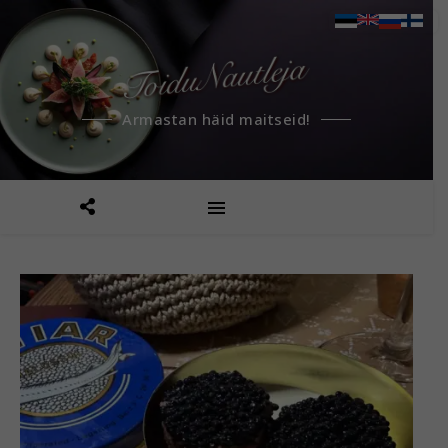
Armastan häid maitseid!