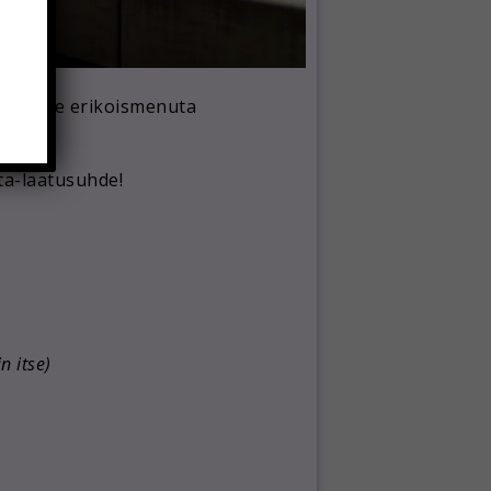
en kolme erikoismenuta
ta-laatusuhde!
n itse)