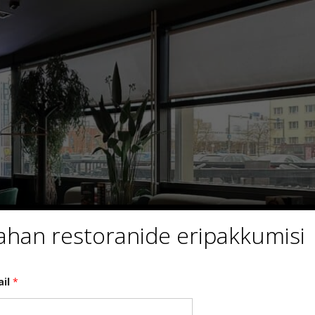
ahan restoranide eripakkumisi
ail
*