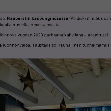
9 helmikuun, 2024
ssa,
Haaberstin kaupunginosassa
(Paldiski mnt 56), s
kealla puolella, omasta ovesta.
lkinnolla vuoden 2023 parhaana kahvilana – ansaitusti!
 luonnonvaloa. Taustalla soi rauhallinen tunnelmamusi