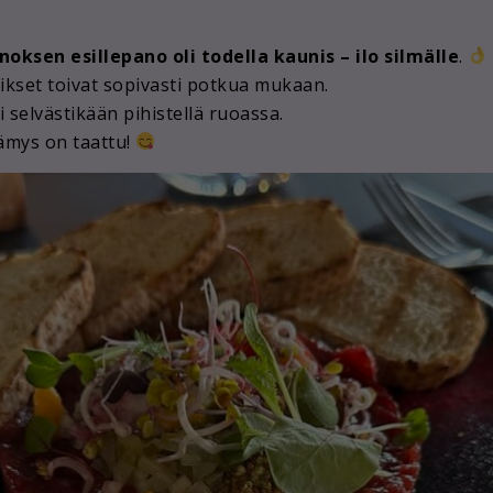
noksen esillepano oli todella kaunis – ilo silmälle
.
ikset toivat sopivasti potkua mukaan.
i selvästikään pihistellä ruoassa.
ämys on taattu!