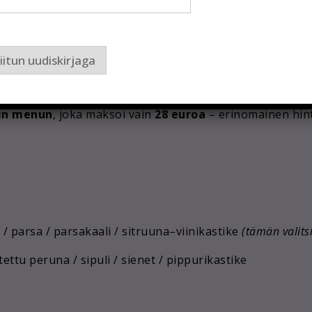
iitun uudiskirjaga
16.–25. helmikuuta)
Merimetsa Resto
tarjoaa vieraille
jin menun
, joka maksoi vain
28 euroa
– erinomainen hin
/ parsa / parsakaali / sitruuna–viinikastike
(tämän valitsi
tettu peruna / sipuli / sienet / pippurikastike