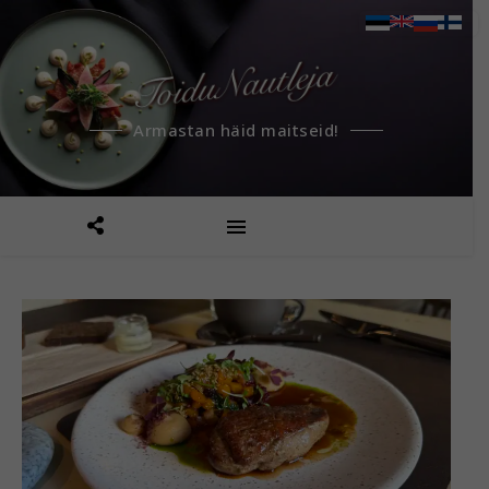
Armastan häid maitseid!