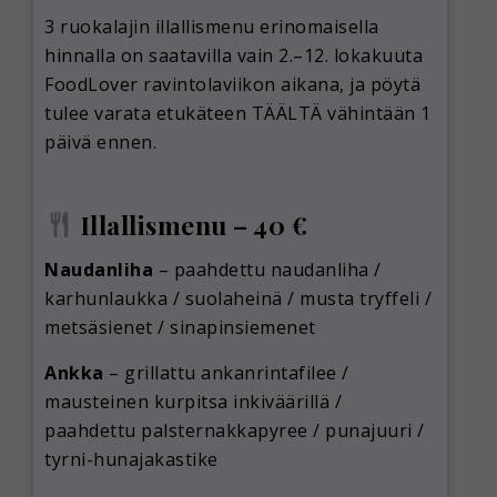
3 ruokalajin illallismenu erinomaisella
hinnalla on saatavilla vain 2.–12. lokakuuta
FoodLover ravintolaviikon aikana, ja pöytä
tulee varata etukäteen TÄÄLTÄ vähintään 1
päivä ennen.
Illallismenu – 40 €
Naudanliha
– paahdettu naudanliha /
karhunlaukka / suolaheinä / musta tryffeli /
metsäsienet / sinapinsiemenet
Ankka
– grillattu ankanrintafilee /
mausteinen kurpitsa inkiväärillä /
paahdettu palsternakkapyree / punajuuri /
tyrni-hunajakastike