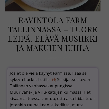
RAVINTOLA FARM
TALLINNASSA – TUORE
LEIPÄ, ELÄVÄ MUSIIKKI
JA MAKUJEN JUHLA
2 lokakuun, 2025
Jos et ole vielä käynyt Farmissa, lisää se
syksyn bucket listille!
Se sijaitsee aivan
Tallinnan vanhassakaupungissa,
Müürivahe- ja Viru-katujen kulmassa. Heti
sisään astuessa tuntuu, että aika hidastuu –
jotenkin rauhallinen ja kodikas, mutta