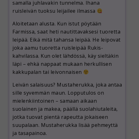
samalla juhlavakin tunnelma. Ihana
ruisleivän tuoksu leijailee ilmassa
Aloitetaan alusta. Kun istut pöytään
Farmissa, saat heti nautittavaksesi tuoretta
leipää. Eikä mitä tahansa leipää. He leipovat
joka aamu tuoretta ruisleipää Rukis-
kahvilassa. Kun olet lähdössä, käy sieltäkin
läpi – ehkä nappaat mukaan herkullisen
kakkupalan tai leivonnaisen
Leivän salaisuus? Mustaherukka, joka antaa
sille syvemmän maun. Lopputulos on
mielenkiintoinen – samaan aikaan
suolainen ja makea, päällä suolahiutaleita,
jotka tuovat pientä rapeutta jokaiseen
suupalaan. Mustaherukka lisää pehmeyttä
ja tasapainoa.