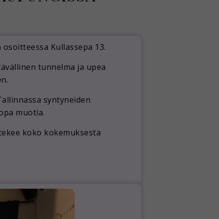
ä osoitteessa
Kullassepa 13
.
tävällinen tunnelma ja upea
en.
Tallinnassa syntyneiden
 jopa muotia
.
 tekee koko kokemuksesta