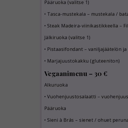
Pääruoka (valitse 1)
•
Tasca-mustekala
– mustekala / bata
•
Steak Madeira-viinikastikkeella
– Fi
Jälkiruoka (valitse 1)
•
Pistaasifondant
– vaniljajäätelön j
•
Marjajuustokakku (gluteeniton)
Vegaanimenu – 30 €
Alkuruoka
•
Vuohenjuustosalaatti
– vuohenjuust
Pääruoka
•
Sieni à Brás
– sienet / ohuet peruna