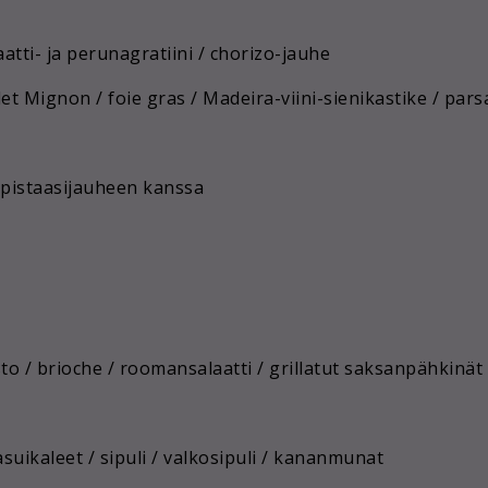
atti- ja perunagratiini / chorizo-jauhe
let Mignon / foie gras / Madeira-viini-sienikastike / pars
a pistaasijauheen kanssa
o / brioche / roomansalaatti / grillatut saksanpähkinät
suikaleet / sipuli / valkosipuli / kananmunat