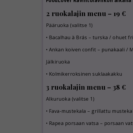
FoodLover Ravintolaviikon aikana 
2 ruokalajin menu – 19 €
Pääruoka (valitse 1)
•
Bacalhau à Brás
– turska / ohuet fr
•
Ankan koiven confit
– punakaali / M
Jälkiruoka
•
Kolmikerroksinen suklaakakku
3 ruokalajin menu – 38 €
Alkuruoka (valitse 1)
•
Fava-mustekala
– grillattu mustekal
•
Rapea porsaan vatsa
– porsaan vats