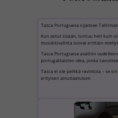
Tasca Portuguesa sijaitsee
Tallinna
Kun astut sisään, tuntuu heti kuin ol
musiikkivalinta
luovat erittäin mielly
Tasca Portuguesa avattiin uudellee
portugalilaisten idea, jonka tavoitte
Tasca ei ole pelkkä ravintola – se o
erityisen ainutlaatuisen.