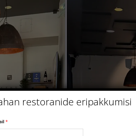
ahan restoranide eripakkumisi
ail
*