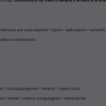
11.–22. helmikuuta
on nautittavana
3 erilaista erik
iteeratut perunasuikaleet / sipuli / valkosipuli / kananm
adeira-viinikastike
a / härkäpapupyree / fenkoli / rapea sipuli
a / sienet / omena-sinappigeeli / sienikastike