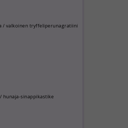
a / valkoinen tryffeliperunagratiini
 / hunaja-sinappikastike