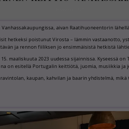
3 helmikuun, 2026
n Vanhassakaupungissa
, aivan Raatihuoneentorin lähell
isit hetkeksi poistunut Virosta –
lämmin vastaanotto, ys
ttävän ja rennon fiiliksen jo ensimmäisistä hetkistä lähti
n
15. maaliskuuta 2023
uudessa sijainnissa. Kyseessä on 
ena on esitellä
Portugalin keittiötä, juomia, musiikkia ja
n
ravintolan, kaupan, kahvilan ja baarin yhdistelmä
, mikä