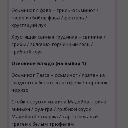
Осьминог с фава – гриль-осьминог /
пюре из бобов фава / фенхель /
хрустящий лук
Хрустящая свиная грудинка – свинина /
грибы / яблочно-горчичный гель /
грибной соус
Основное блюдо (на выбор 1)
Осьминог Tasca – осьминог / гратен из
сладкого и белого картофеля / порошок
чоризо
Стейк с соусом из вина Мадейра – филе
миньон / фуа-гра / грибной соус с
Мадейрой / спаржа / картофельный
гратен с белым трюфелем