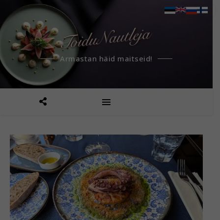
Armastan häid maitseid!