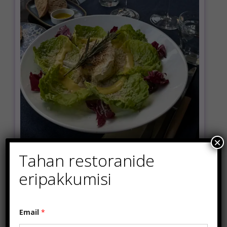
×
Tahan restoranide
eripakkumisi
*
Email
*
E
m