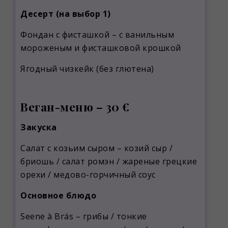
Десерт (на выбор 1)
Фондан с фисташкой – с ванильным
мороженым и фисташковой крошкой
Ягодный чизкейк (без глютена)
Веган-меню – 30 €
Закуска
Салат с козьим сыром – козий сыр /
бриошь / салат ромэн / жареные грецкие
орехи / медово-горчичный соус
Основное блюдо
Seene à Brás – грибы / тонкие