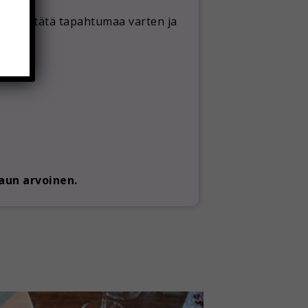
tyisesti tätä tapahtumaa varten ja
aun arvoinen.