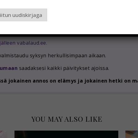
oit nauttia
eksklusiivisista menuista
, jotka on luotu eri
iitun uudiskirjaga
a
, ja kaikki menut julkaistaan
22. syyskuuta
.
jälleen
vabalaud.ee
.
 valmistaudu syksyn herkullisimpaan aikaan.
tumaan
saadaksesi kaikki päivitykset ajoissa.
sä jokainen annos on elämys ja jokainen hetki on m
YOU MAY ALSO LIKE