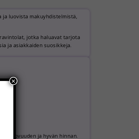
ja luovista makuyhdistelmistä,
ravintolat, jotka haluavat tarjota
ia ja asiakkaiden suosikkeja.
×
dun, luovuuden ja hyvän hinnan.