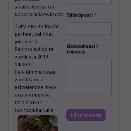
sisustuksesta tai
kokonaiselämyksestä.
Sähköposti
*
Tältä sivulta löydät
parhaat valinnat
jokaiselta
*
Ehdotuksesi /
t
Ravintolaviikolta
toiveesi
o
vuodesta 2019
i
v
alkaen.
e
Päivitämme listaa
e
vuosittain ja
s
i
esittelemme myös
E
uusia nousevia
h
tähtiä Viron
d
o
ravintolakartalla.
t
Lähetä viesti
u
k
s