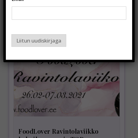
Liitun uudiskirjaga
FoodLover Ravintolaviikko