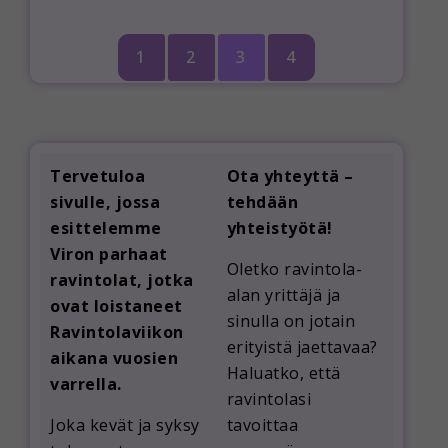
1
2
3
4
Tervetuloa
Ota yhteyttä –
sivulle, jossa
tehdään
esittelemme
yhteistyötä!
Viron parhaat
Oletko ravintola-
ravintolat, jotka
alan yrittäjä ja
ovat loistaneet
sinulla on jotain
Ravintolaviikon
erityistä jaettavaa?
aikana vuosien
Haluatko, että
varrella.
ravintolasi
Joka kevät ja syksy
tavoittaa