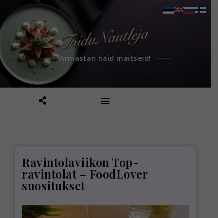
Armastan häid maitseid!
Ravintolaviikon Top-
ravintolat – FoodLover
suositukset