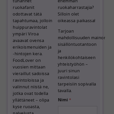
tuhannet
enemmän
ruokafanit
ruokaharrastajia?
odottavat tätä
Silloin olet
tapahtumaa, jolloin
oikeassa paikassa!
huippuravintolat
Tarjoan
ympäri Viroa
mahdollisuuden
mainontaa
avaavat ovensa
sisällöntuotantoon
erikoismenuiden ja
ja
-hintojen kera.
henkilökohtaiseen
FoodLover on
yhteistyöhön
–
vuosien mittaan
juuri sinun
vieraillut sadoissa
ravintolasi
ravintoloissa ja
tarpeisiin sopivalla
valinnut niistä ne,
tavalla.
jotka ovat todella
Nimi
*
yllättäneet – olipa
kyse ruoasta,
palvelusta,