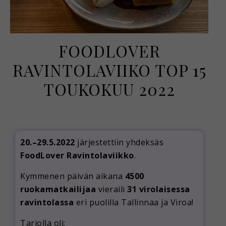
FOODLOVER
RAVINTOLAVIIKO TOP 15
TOUKOKUU 2022
4 kesäkuun, 2022
20.–29.5.2022
järjestettiin yhdeksäs
FoodLover Ravintolaviikko
.
Kymmenen päivän aikana
4500
ruokamatkailijaa
vieraili
31 virolaisessa
ravintolassa
eri puolilla Tallinnaa ja Viroa!
Tarjolla oli: