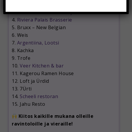
2. Al Capone
3.
MEAT Resto & Butchery
4.
Riviera Palais Brasserie
5. Bruxx – New Belgian
6. Weis
7.
Argentiina, Lootsi
8. Kachka
9. Trofe
10.
Veer Kitchen & bar
11. Kagerou Ramen House
12. Loft ja Ürdid
13. 7Ürti
14.
Scheeli restoran
15. Jahu Resto
Kiitos kaikille mukana olleille
ravintoloille ja vieraille!