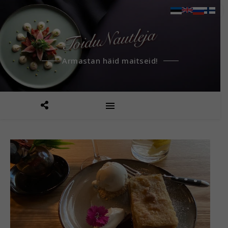
Armastan häid maitseid!