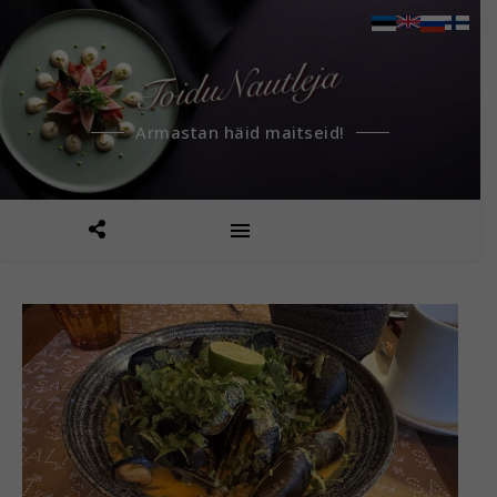
Armastan häid maitseid!