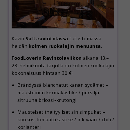
Kävin
Salt-ravintolassa
tutustumassa
heidän
kolmen ruokalajin menuunsa
.
FoodLoverin Ravintolaviikon
aikana 13.–
23. helmikuuta tarjolla on kolmen ruokalajin
kokonaisuus hintaan 30 €:
Brändyssä blanchatut kanan sydämet –
mausteinen kermakastike / persilja-
sitruuna briossi-krutongi
Mausteiset thaityyliset sinisimpukat –
kookos-tomaattikastike / inkivääri / chili /
korianteri