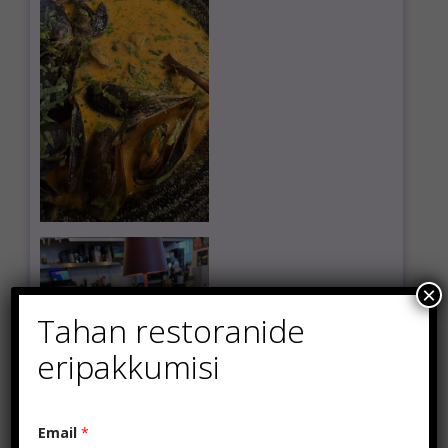
×
Tahan restoranide
eripakkumisi
E
Email
*
m