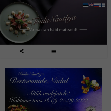
Armastan häid maitseid!