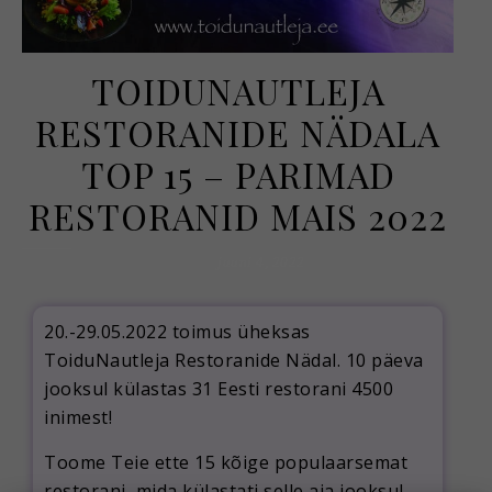
TOIDUNAUTLEJA
RESTORANIDE NÄDALA
TOP 15 – PARIMAD
RESTORANID MAIS 2022
juuni 4, 2022
20.-29.05.2022 toimus üheksas
ToiduNautleja Restoranide Nädal. 10 päeva
jooksul külastas 31 Eesti restorani 4500
inimest!
Toome Teie ette 15 kõige populaarsemat
restorani, mida külastati selle aja jooksul.