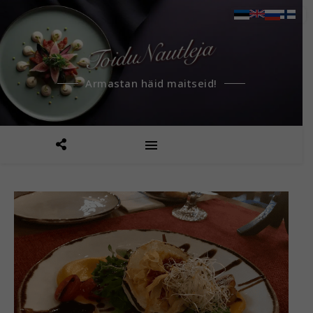
Armastan häid maitseid!