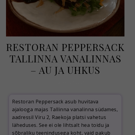
RESTORAN PEPPERSACK
TALLINNA VANALINNAS
– AU JA UHKUS
aprill 24, 2019
Restoran Peppersack asub huvitava
ajalooga majas Tallinna vanalinna südames,
aadressil Viru 2, Raekoja platsi vahetus
läheduses. See ei ole lihtsalt hea toidu ja
sõbraliku teenindusega koht, vaid pakub