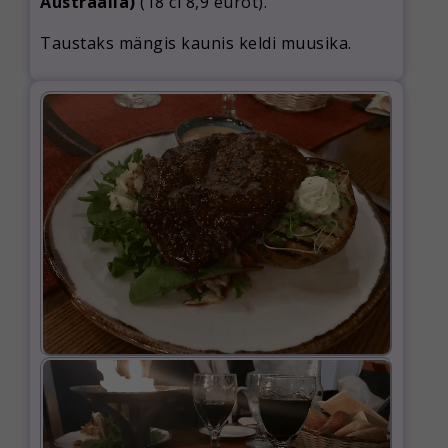
Austraalia)
(18 cl 8,9 eurot).
Taustaks mängis kaunis keldi muusika.