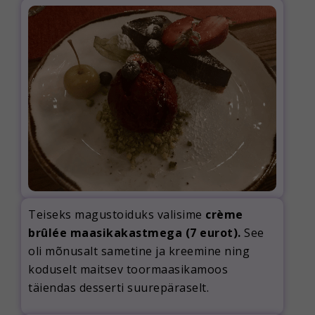
Teiseks magustoiduks valisime
crème
brûlée maasikakastmega (7 eurot).
See
oli mõnusalt sametine ja kreemine ning
koduselt maitsev toormaasikamoos
täiendas desserti suurepäraselt.