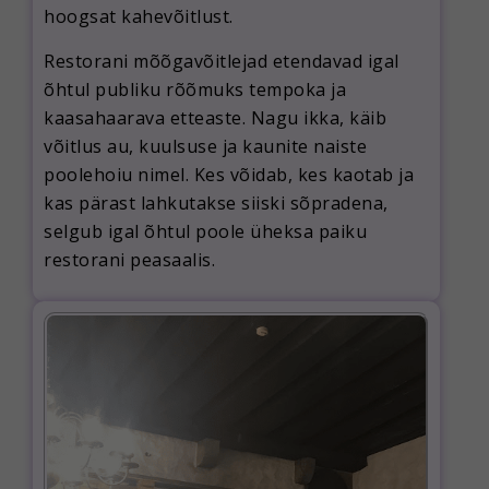
hoogsat kahevõitlust.
Restorani mõõgavõitlejad etendavad igal
õhtul publiku rõõmuks tempoka ja
kaasahaarava etteaste. Nagu ikka, käib
võitlus au, kuulsuse ja kaunite naiste
poolehoiu nimel. Kes võidab, kes kaotab ja
kas pärast lahkutakse siiski sõpradena,
selgub igal õhtul poole üheksa paiku
restorani peasaalis.