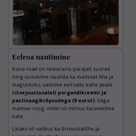
Eelroa nautimine
Kuna road on restoranis parajalt suured
ning soovisime nautida ka maitsvat liha ja
magustoitu, valisime eelroaks kahe peale
k
itsejuustusalati porgandikreemi ja
pastinaagikrõpsudega (9 eurot)
. Väga
maitsev roog, millel oli mõnus karamelline
kate.
Lisaks oli valikus ka õrnsoolalõhe ja