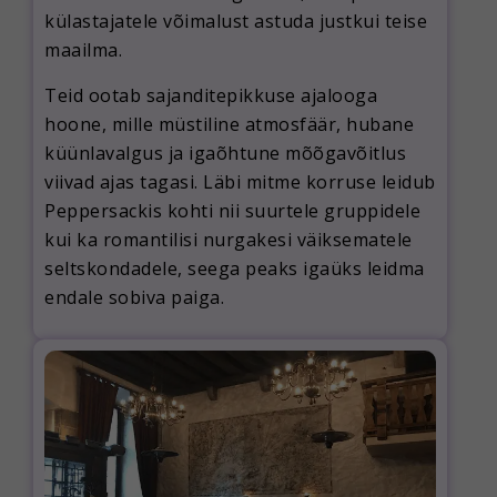
külastajatele võimalust astuda justkui teise
maailma.
Teid ootab sajanditepikkuse ajalooga
hoone, mille müstiline atmosfäär, hubane
küünlavalgus ja igaõhtune mõõgavõitlus
viivad ajas tagasi. Läbi mitme korruse leidub
Peppersackis kohti nii suurtele gruppidele
kui ka romantilisi nurgakesi väiksematele
seltskondadele, seega peaks igaüks leidma
endale sobiva paiga.