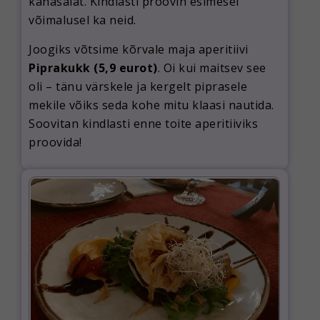
kanasalat. Kindlasti proovin esimesel
võimalusel ka neid.
Joogiks võtsime kõrvale maja aperitiivi
Piprakukk (5,9 eurot)
. Oi kui maitsev see
oli – tänu värskele ja kergelt piprasele
mekile võiks seda kohe mitu klaasi nautida.
Soovitan kindlasti enne toite aperitiiviks
proovida!