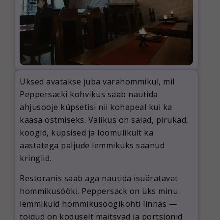
Uksed avatakse juba varahommikul, mil
Peppersacki kohvikus saab nautida
ahjusooje küpsetisi nii kohapeal kui ka
kaasa ostmiseks. Valikus on saiad, pirukad,
koogid, küpsised ja loomulikult ka
aastatega paljude lemmikuks saanud
kringlid.
Restoranis saab aga nautida isuäratavat
hommikusööki. Peppersack on üks minu
lemmikuid hommikusöögikohti linnas —
toidud on koduselt maitsvad ja portsjonid