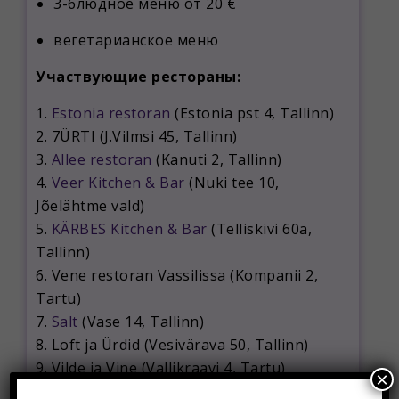
3-блюдное меню от 20 €
вегетарианское меню
Участвующие рестораны:
1.
Estonia restoran
(Estonia pst 4, Tallinn)
2. 7ÜRTI (J.Vilmsi 45, Tallinn)
3.
Allee restoran
(Kanuti 2, Tallinn)
4.
Veer Kitchen & Bar
(Nuki tee 10,
Jõelähtme vald)
5.
KÄRBES Kitchen & Bar
(Telliskivi 60a,
Tallinn)
6. Vene restoran Vassilissa (Kompanii 2,
Tartu)
7.
Salt
(Vase 14, Tallinn)
8. Loft ja Ürdid (Vesivärava 50, Tallinn)
9. Vilde ja Vine (Vallikraavi 4, Tartu)
×
10.
Charlies Corner
(Juhkentali 28, Tallinn)