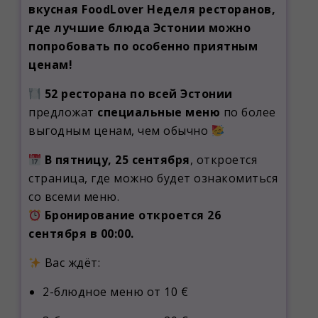
вкусная FoodLover Неделя ресторанов,
где лучшие блюда Эстонии можно
попробовать по особенно приятным
ценам!
52 ресторана по всей Эстонии
предложат
специальные меню
по более
выгодным ценам, чем обычно
В пятницу, 25 сентября
, откроется
страница, где можно будет ознакомиться
со всеми меню.
Бронирование откроется 26
сентября в 00:00.
Вас ждёт:
2-блюдное меню от 10 €