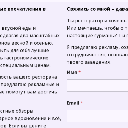
ные впечатления в
Свяжись со мной – дав
Ты ресторатор и хочешь
 вкусной еды и
Или мечтаешь, чтобы о т
редлагая два масштабных
настоящие гурманы? Ты п
анов весной и осенью.
Я предлагаю рекламу, со
ыть для себя лучшие
сотрудничество, основа
ь гастрономические
твоего заведения.
 специальным ценам.
Имя
*
мость вашего ресторана
 я предлагаю рекламные и
ые помогут вам достичь
Email
*
естные обзоры
арное вдохновение и всё,
ов. Если вы цените