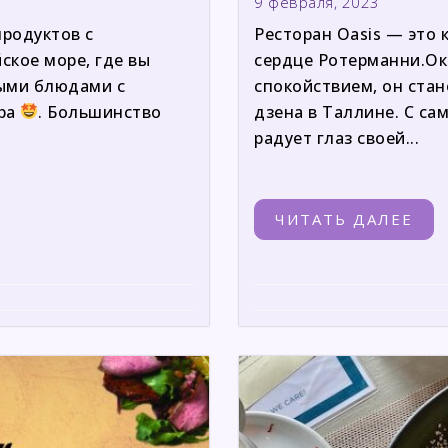
9 февраля, 2023
продуктов с
Ресторан Oasis — это 
кое море, где вы
сердце Ротерманни.Ок
ыми блюдами с
спокойствием, он ста
ера
. Большинство
дзена в Таллине. С са
радует глаз своей...
ЧИТАТЬ ДАЛЕЕ