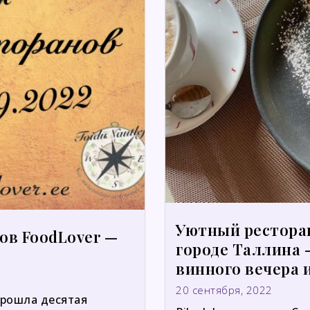
Уютный ресторан 
нов FoodLover —
городе Таллина 
винного вечера 
20 сентября, 2022
 прошла десятая