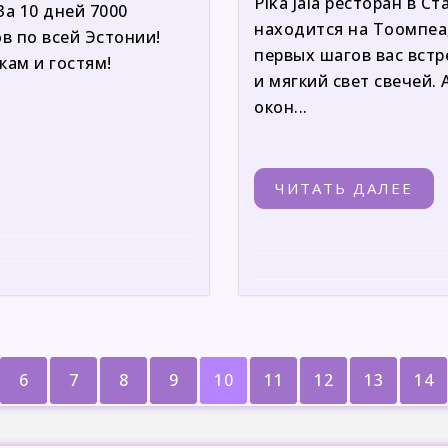
Pika Jala ресторан в С
а 10 дней 7000
находится на Тоомпеа, 
в по всей Эстонии!
первых шагов вас вст
кам и гостям!
и мягкий свет свечей.
окон...
ЧИТАТЬ ДАЛЕЕ
6
7
8
9
10
11
12
13
14