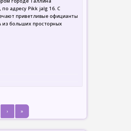
таром городе Таллина
по адресу Pikk jalg 16. С
речают приветливые официанты
 А из больших просторных
›
»