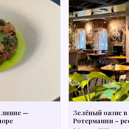
аллинне —
Зелёный оазис в
море
Ротерманни – ре