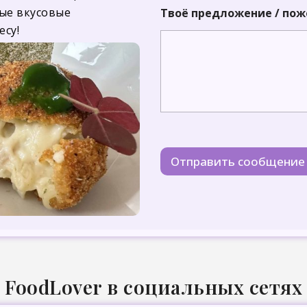
И
ые вкусовые
Твоё предложение / по
м
я
есу!
И
м
я
*
Отправить сообщение
FoodLover в социальных сетях