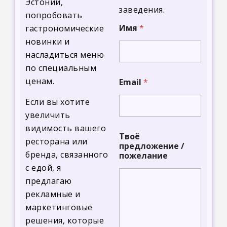
Эстонии,
заведения.
попробовать
Имя
*
гастрономические
новинки и
насладиться меню
по специальным
И
ценам.
Email
*
м
я
Если вы хотите
И
м
увеличить
я
видимость вашего
И
Твоё
ресторана или
м
предложение /
я
бренда, связанного
пожелание
с едой, я
предлагаю
рекламные и
маркетинговые
решения, которые