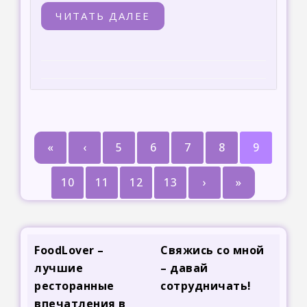
ЧИТАТЬ ДАЛЕЕ
«
‹
5
6
7
8
9
10
11
12
13
›
»
FoodLover –
Свяжись со мной
лучшие
– давай
ресторанные
сотрудничать!
впечатления в