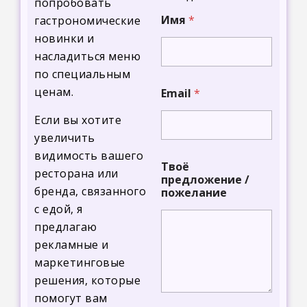
попробовать
Имя
*
гастрономические
новинки и
насладиться меню
по специальным
*
ценам.
Email
*
E
m
Если вы хотите
a
i
увеличить
l
видимость вашего
Т
Твоё
ресторана или
в
предложение /
о
бренда, связанного
пожелание
ё
с едой, я
предлагаю
рекламные и
маркетинговые
решения, которые
помогут вам