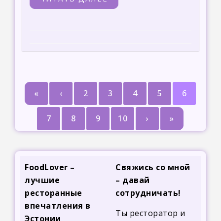
«
‹
2
3
4
5
6
7
8
9
10
›
»
FoodLover –
Свяжись со мной
лучшие
– давай
ресторанные
сотрудничать!
впечатления в
Ты ресторатор и
Эстонии