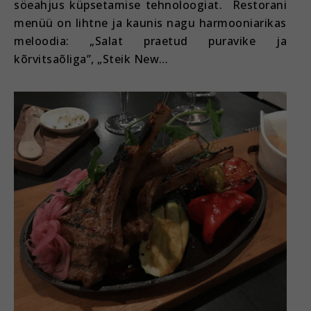
söeahjus küpsetamise tehnoloogiat. Restorani
menüü on lihtne ja kaunis nagu harmooniarikas
meloodia: „Salat praetud puravike ja
kõrvitsaõliga”, „Steik New…