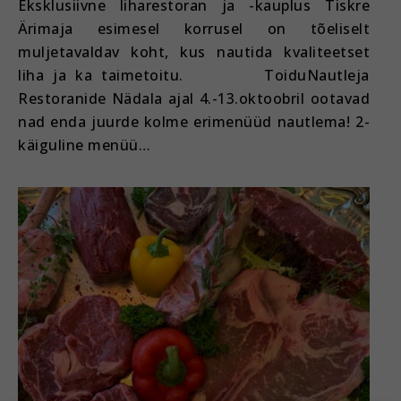
Eksklusiivne liharestoran ja -kauplus Tiskre
Ärimaja esimesel korrusel on tõeliselt
muljetavaldav koht, kus nautida kvaliteetset
liha ja ka taimetoitu. ToiduNautleja
Restoranide Nädala ajal 4.-13.oktoobril ootavad
nad enda juurde kolme erimenüüd nautlema! 2-
käiguline menüü…