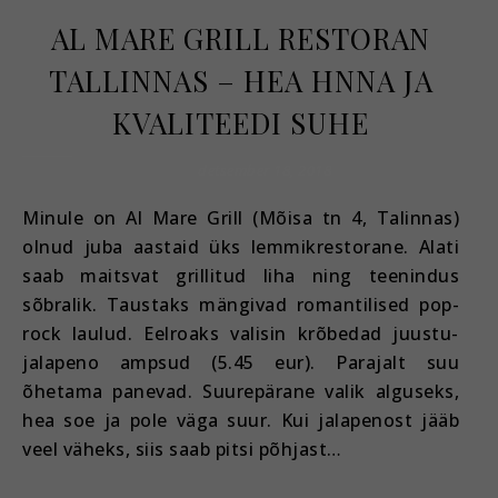
AL MARE GRILL RESTORAN
TALLINNAS – HEA HNNA JA
KVALITEEDI SUHE
detsember 18, 2018
Minule on Al Mare Grill (Mõisa tn 4, Talinnas)
olnud juba aastaid üks lemmikrestorane. Alati
saab maitsvat grillitud liha ning teenindus
sõbralik. Taustaks mängivad romantilised pop-
rock laulud. Eelroaks valisin krõbedad juustu-
jalapeno ampsud (5.45 eur). Parajalt suu
õhetama panevad. Suurepärane valik alguseks,
hea soe ja pole väga suur. Kui jalapenost jääb
veel väheks, siis saab pitsi põhjast…