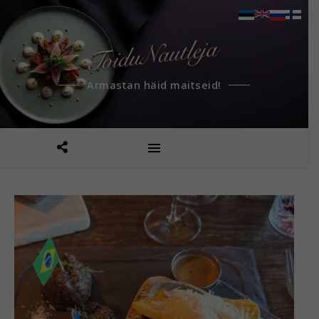
Armastan häid maitseid!