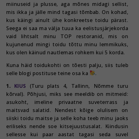
miinuseid ja plusse, aga mõnes midagi sellist,
mis ikka ja jälle mind tagasi tõmbab. On kohad,
kus käingi ainult ühe konkreetse toidu pärast.
Seega ei saa ma välja tuua ka eelistusjärjekorda
vaid lihtsalt minu TOP restoranid, mis on
kujunenud mingi toidu tõttu minu lemmikuks,
kus olen käinud nautlemas rohkem kui 5 korda.
Kuna häid toidukohti on tõesti palju, siis tuleb
selle blogi postituse teine osa ka
.
1.
KIUS
(Turu plats 4, Tallinn, Nõmme turu
kõrval). Põhjusi, miks see meeldib on mitmeid:
asukoht, imeline privaatne suveterrass ja
maitsvad salatid. Nendest kõige olulisem on
siiski toidu maitse ja selle koha teeb minu jaoks
eriliseks nende soe kitsejuustusalat. Kiindusin
sellesse kui paar aastat tagasi seda suvel