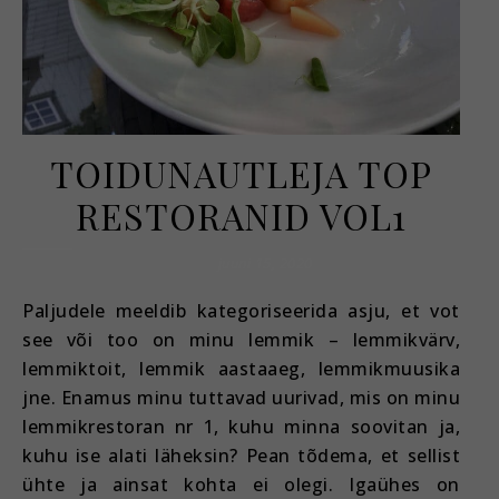
TOIDUNAUTLEJA TOP
RESTORANID VOL1
juuni 15, 2020
Paljudele meeldib kategoriseerida asju, et vot
see või too on minu lemmik – lemmikvärv,
lemmiktoit, lemmik aastaaeg, lemmikmuusika
jne. Enamus minu tuttavad uurivad, mis on minu
lemmikrestoran nr 1, kuhu minna soovitan ja,
kuhu ise alati läheksin? Pean tõdema, et sellist
ühte ja ainsat kohta ei olegi. Igaühes on