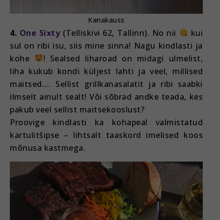
Kanakauss
4.
One Sixty
(Telliskivi 62, Tallinn). No nii
kui
sul on ribi isu, siis mine sinna! Nagu kindlasti ja
kohe
! Sealsed liharoad on midagi ulmelist,
liha kukub kondi küljest lahti ja veel, millised
maitsed…. Sellist grillkanasalatit ja ribi saabki
ilmselt ainult sealt! Või sõbrad andke teada, kes
pakub veel sellist maitsekooslust?
Proovige kindlasti ka kohapeal valmistatud
kartulitšipse – lihtsalt taaskord imelised koos
mõnusa kastmega.