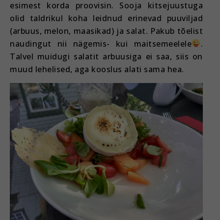
esimest korda proovisin. Sooja kitsejuustuga
olid taldrikul koha leidnud erinevad puuviljad
(arbuus, melon, maasikad) ja salat. Pakub tõelist
naudingut nii nägemis- kui maitsemeelele
.
Talvel muidugi salatit arbuusiga ei saa, siis on
muud lehelised, aga kooslus alati sama hea.