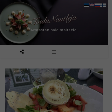
Armastan häid maitseid!