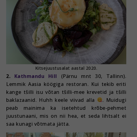
Kitsejuustusalat aastal 2020.
2.
Kathmandu Hill
(Pärnu mnt 30, Tallinn).
Lemmik Aasia köögiga restoran. Kui tekib eriti
kange tšilli isu võtan tšilli-mee krevetid ja tšilli
baklazaanid. Huhh keele viivad alla
. Muidugi
peab mainima ka isetehtud krõbe-pehmet
juustunaani, mis on nii hea, et seda lihtsalt ei
saa kunagi võtmata jätta.