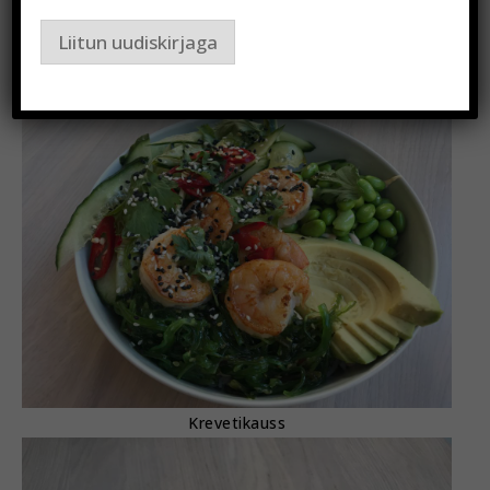
kastmega. Lemmikud kausid on kreveti ja
Liitun uudiskirjaga
kanaga.
Krevetikauss