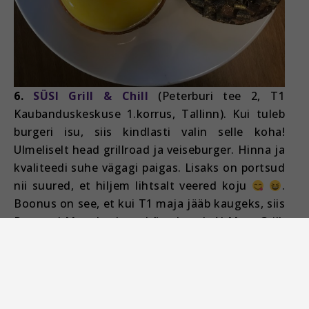
6.
SÜSI Grill & Chill
(Peterburi tee 2, T1
Kaubanduskeskuse 1.korrus, Tallinn). Kui tuleb
burgeri isu, siis kindlasti valin selle koha!
Ulmeliselt head grillroad ja veiseburger. Hinna ja
kvaliteedi suhe vägagi paigas. Lisaks on portsud
nii suured, et hiljem lihtsalt veered koju
.
Boonus on see, et kui T1 maja jääb kaugeks, siis
Rocca al Mare keskuse kõrval asub Al Mare Grill,
kus on neil sama menüü ja maitsvad toidud.