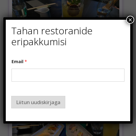
×
Tahan restoranide
eripakkumisi
E
Email
*
m
a
i
l
*
E
m
a
Liitun uudiskirjaga
i
l