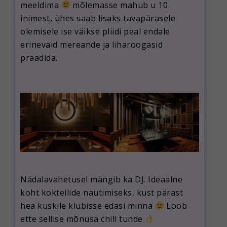
meeldima
mõlemasse mahub u 10
inimest, ühes saab lisaks tavapärasele
olemisele ise väikse pliidi peal endale
erinevaid mereande ja liharoogasid
praadida.
Nädalavahetusel mängib ka DJ. Ideaalne
koht kokteilide nautimiseks, kust pärast
hea kuskile klubisse edasi minna
Loob
ette sellise mõnusa chill tunde