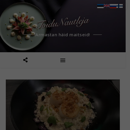
Armastan häid maitseid!