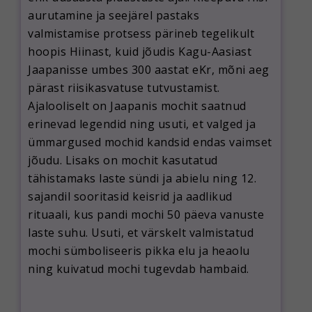
aurutamine ja seejärel pastaks
valmistamise protsess pärineb tegelikult
hoopis Hiinast, kuid jõudis Kagu-Aasiast
Jaapanisse umbes 300 aastat eKr, mõni aeg
pärast riisikasvatuse tutvustamist.
Ajalooliselt on Jaapanis mochit saatnud
erinevad legendid ning usuti, et valged ja
ümmargused mochid kandsid endas vaimset
jõudu. Lisaks on mochit kasutatud
tähistamaks laste sündi ja abielu ning 12.
sajandil sooritasid keisrid ja aadlikud
rituaali, kus pandi mochi 50 päeva vanuste
laste suhu. Usuti, et värskelt valmistatud
mochi sümboliseeris pikka elu ja heaolu
ning kuivatud mochi tugevdab hambaid.