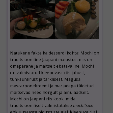
Natukene fakte ka desserdi kohta: Mochi on
traditsiooniline Jaapani maiustus, mis on
omapärane ja maitselt ebatavaline. Mochi
on valmistatud kleepuvast riisijahust,
tuhksuhkrust ja tärklisest. Magusa
mascarponekreemi ja marjadega täidetud
maitsevad need hõrgult ja ainulaadselt.
Mochi on Jaapani riisikook, mida
traditsiooniliselt valmistatakse
mochitsuki
,
ehk uusaasta pidustuste ajal. Kleepuva riisi