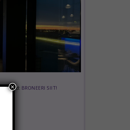
×
rimenüüd:
BRONEERI SIIT!
te