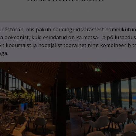
veebruar 14, 2023
 restoran, mis pakub naudinguid varastest hommikutund
ja ookeanist, kuid esindatud on ka metsa- ja põllusaadus
 kodumaist ja hooajalist toorainet ning kombineerib tra
ega.