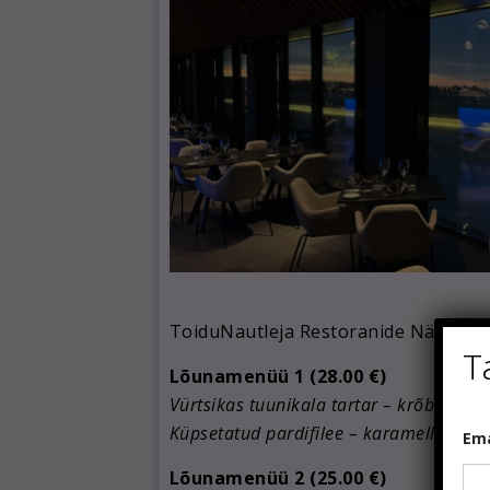
ToiduNautleja Restoranide Nädala a
T
Lõunamenüü 1 (28.00 €)
Vürtsikas tuunikala tartar – krõbe rii
*
Küpsetatud pardifilee – karamelliseerit
Em
E
m
Lõunamenüü 2 (25.00 €)
a