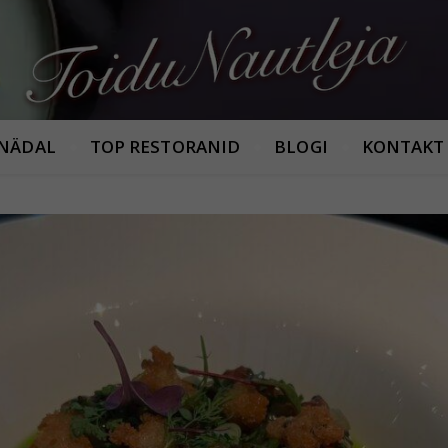
Armastan häid maitseid!
 NÄDAL
TOP RESTORANID
BLOGI
KONTAKT