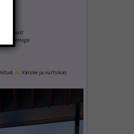
te
llent juust
-miso kastmega
mmitud
. Värske ja vürtsikas