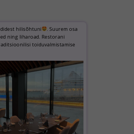
idest hilisõhtuni
. Suurem osa
ed ning liharoad. Restorani
ditsioonilisi toiduvalmistamise