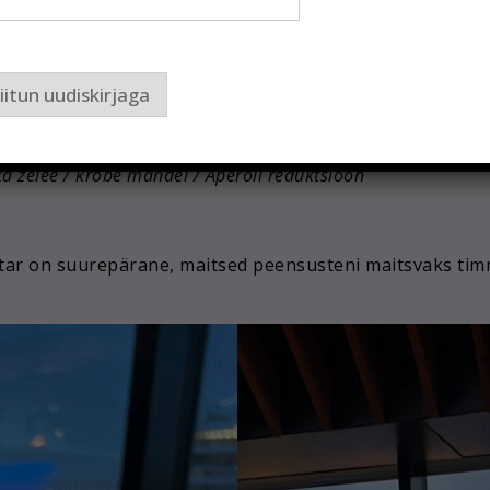
ud juurselleri kreem / estragoni porgand / Amarena kirsi kas
a zelee / krõbe mandel / Aperoli reduktsioon
iitun uudiskirjaga
ürdi salat / karulaugu-seedermänni seemne pesto / Andre Exce
ale kapsas / suhkruherne-rohelise sibula salat / valge veini
a zelee / krõbe mandel / Aperoli reduktsioon
tar on suurepärane, maitsed peensusteni maitsvaks ti