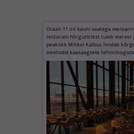
Ocean 11 on kauni vaatega mereanni
restorani hõrgutistest tuleb merest 
peakokk Mihkel Kalbus hindab kõrgelt
meetodid kaasaegsete tehnoloogiat