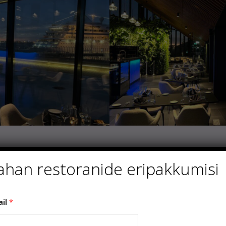
jal 17.-26.veebruaril pakuvad nad nautlemiseks kolme e
ahan restoranide eripakkumisi
s / avokaado-laimi kreem / ananassi salat / murulaugu kaste
ud juurselleri kreem / estragoni porgand / Amarena kirsi kas
ail
*