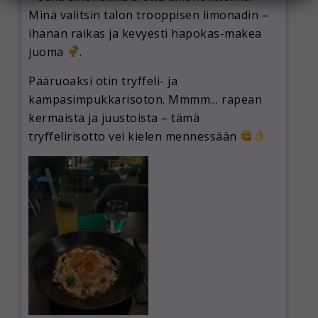
l
Minä valitsin talon trooppisen limonadin –
ihanan raikas ja kevyesti hapokas-makea
juoma
.
Pääruoaksi otin tryffeli- ja
kampasimpukkarisoton. Mmmm… rapean
kermaista ja juustoista – tämä
tryffelirisotto vei kielen mennessään