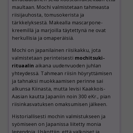
maultaan. Mochi valmistetaan tahmeasta
riisijauhosta, tomusokerista ja
tärkkelyksestä. Makealla mascarpone-
kreemillä ja marjoilla täytettynä ne ovat
herkullisia ja omaperäisiä.
Mochi on japanilainen riisikakku, jota
valmistetaan perinteisesti
mochitsuki-
rituaalin
aikana uudenvuoden juhlan
yhteydessä. Tahmean riisin höyryttämisen
ja tahnaksi muokkaamisen perinne sai
alkunsa Kiinasta, mutta levisi Kaakkois-
Aasian kautta Japaniin noin 300 eKr., pian
riisinkasvatuksen omaksumisen jälkeen.
Historiallisesti mochin valmistukseen ja
syömiseen on Japanissa liitetty monia
legendoja. Uskottiin, että valkoiset ja