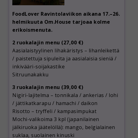
FoodLover Ravintolaviikon aikana 17.–26.
helmikuuta Om.House tarjoaa kolme
erikoismenuta.
2 ruokalajin menu (27,00 €)
Aasialaistyylinen lihakäristys – lihanleikettä
/ paistettuja sipuleita ja aasialaisia sieniä /
inkivääri-soijakastike
Sitruunakakku
3 ruokalajin menu (39,00 €)
Nigiri-lajitelma – tonnikala / ankerias / lohi
/ jättikatkarapu / hamachi / daikon
Risotto – tryffeli / kampasimpukat
Mochi-valikoima 3 kpl (japanilainen
jälkiruoka jäätelöllä): mango, belgialainen
suklaa, suolainen kinuski