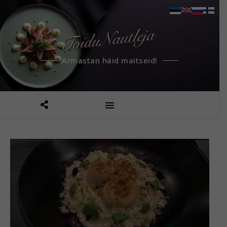
Armastan häid maitseid!