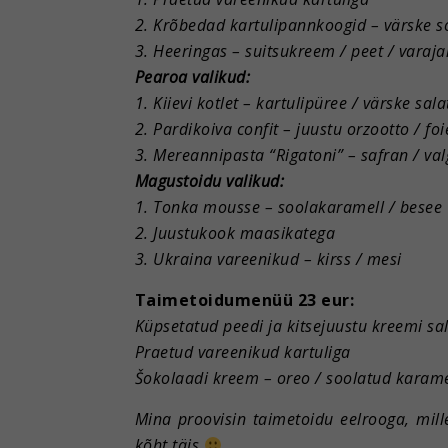
2. Krõbedad kartulipannkoogid – värske 
3. Heeringas – suitsukreem / peet / varaja
Pearoa valikud:
1. Kiievi kotlet – kartulipüree / värske sala
2. Pardikoiva confit – juustu orzootto / f
3. Mereannipasta “Rigatoni” – safran / val
Magustoidu valikud:
1. Tonka mousse – soolakaramell / besee
2. Juustukook maasikatega
3. Ukraina vareenikud – kirss / mesi
Taimetoidumenüü 23 eur:
Küpsetatud peedi ja kitsejuustu kreemi sa
Praetud vareenikud kartuliga
Šokolaadi kreem – oreo / soolatud karame
Mina proovisin taimetoidu eelrooga, mille
kõht täis