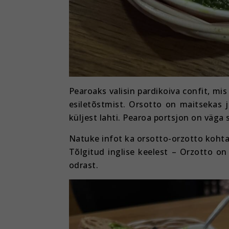
Pearoaks valisin pardikoiva confit, mi
esiletõstmist. Orsotto on maitsekas j
küljest lahti. Pearoa portsjon on väga
Natuke infot ka orsotto-orzotto kohta
Tõlgitud inglise keelest – Orzotto on 
odrast.