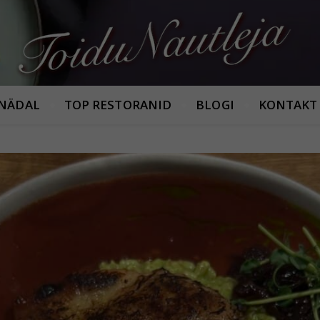
Armastan häid maitseid!
 NÄDAL
TOP RESTORANID
BLOGI
KONTAKT