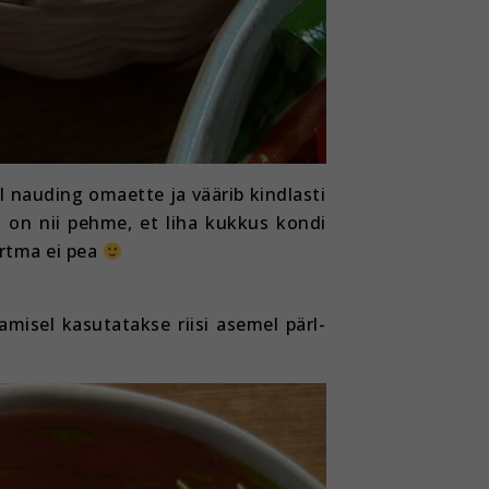
l nauding omaette ja väärib kindlasti
t on nii pehme, et liha kukkus kondi
artma ei pea
amisel kasutatakse riisi asemel pärl-