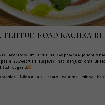
 TEHTUD ROAD KACHKA RE
veebruar 10, 2023
as Laboratooriumi 33/Lai 49. Kes pole veel jõudnud neid
st peale 26.veebruari sulgevad nad kahjuks oma uks
ehtud roogasid
Restoranide Nädala ajal saate nautima minna ka