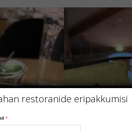
ahan restoranide eripakkumisi
ail
*