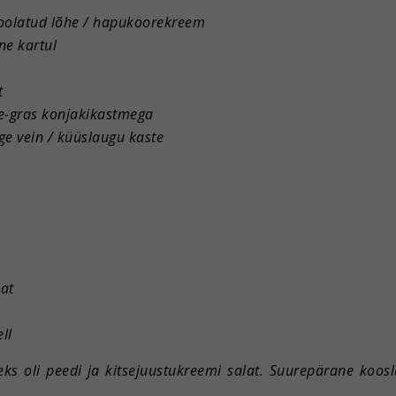
soolatud lõhe / hapukoorekreem
ne kartul
t
oie-gras konjakikastmega
ge vein / küüslaugu kaste
lat
ll
ks oli peedi ja kitsejuustukreemi salat. Suurepärane kooslus