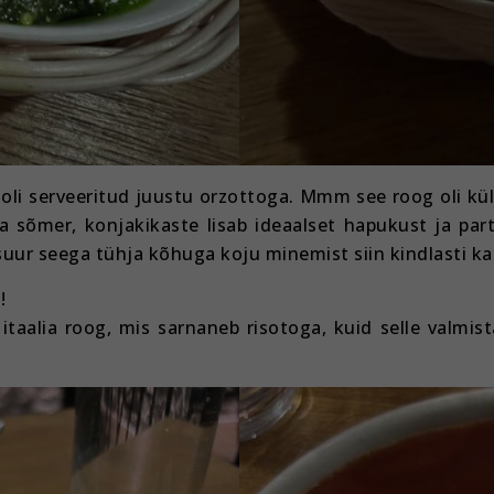
s oli serveeritud juustu orzottoga. Mmm see roog oli kül
a sõmer, konjakikaste lisab ideaalset hapukust ja par
 suur seega tühja kõhuga koju minemist siin kindlasti k
!
itaalia roog, mis sarnaneb risotoga, kuid selle valmist