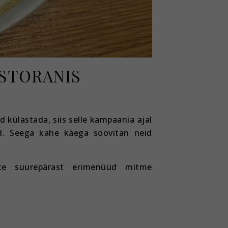
STORANIS
 külastada, siis selle kampaania ajal
ed. Seega kahe käega soovitan neid
hte suurepärast erimenüüd mitme