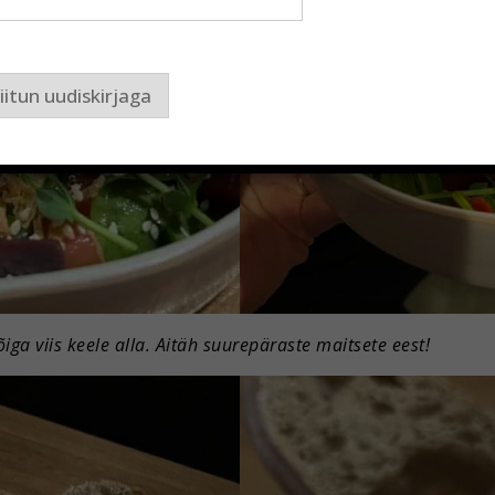
iitun uudiskirjaga
ga viis keele alla.
Aitäh suurepäraste maitsete eest!