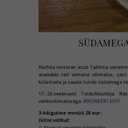
SÜDAMEGA
Kachka restoran asub Tallinna vanalinn
avanebki teil viimane võimalus, se
külastada ja saada tunda südamega t
17.-26.veebruaril ToiduNautleja 
valikuvõimalusega.
BRONEERI SIIT!
3-käiguline menüü 28 eur:
Eelroa valikud:
1. Praetud vareenikud kartuliga