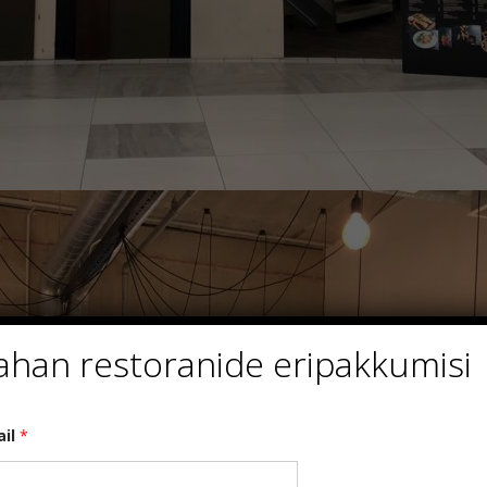
ahan restoranide eripakkumisi
ail
*