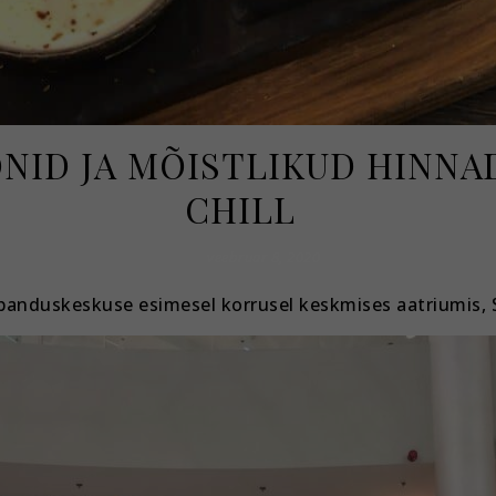
NID JA MÕISTLIKUD HINNAD
CHILL
veebruar 8, 2020
ubanduskeskuse esimesel korrusel keskmises aatriumis, S