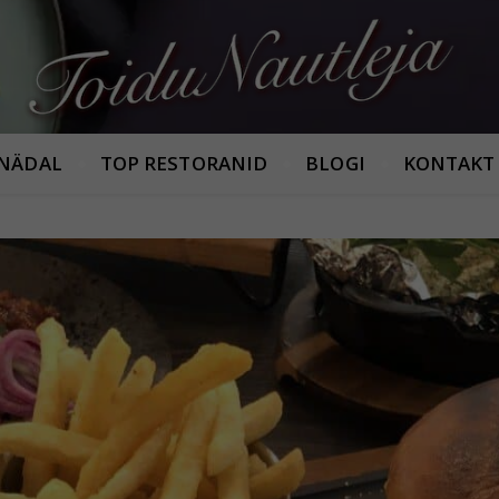
Armastan häid maitseid!
 NÄDAL
TOP RESTORANID
BLOGI
KONTAKT