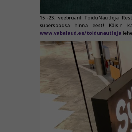
15.-23. veebruaril ToiduNautleja Re
supersoodsa hinna eest! Käisin 
www.vabalaud.ee/toidunautleja
lehe